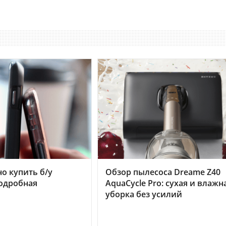
но купить б/у
Обзор пылесоса Dreame Z40
подробная
AquaCycle Pro: сухая и влажн
уборка без усилий