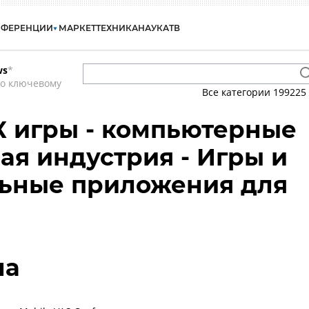
НФЕРЕНЦИИ
МАРКЕТ
ТЕХНИКА
НАУКА
ТВ
ws
*
по ключевому
Все категории
199225
К игры - компьютерные
вая индустрия - Игры и
льные приложения для
на