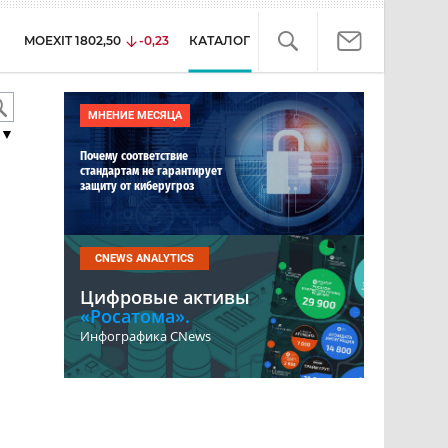
MOEXIT
1802,50
-0,23
КАТАЛОГ
МНЕНИЕ МЕСЯЦА
▼
Почему соответствие
стандартам не гарантирует
защиту от киберугроз
CNEWS ANALYTICS
Цифровые активы
«Росатома».
Инфографика CNews