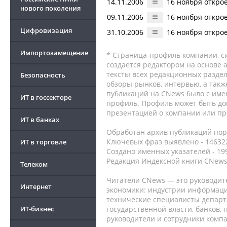
14.11.2006
16 ноября открое
нового поколения
09.11.2006
16 ноября открое
Цифровизация
31.10.2006
16 ноября открое
Импортозамещение
* Страница-профиль компании, сис
создается редактором на основе
тексты всех редакционных раздел
Безопасность
обзоры рынков, интервью, а такж
публикаций на CNews было с име
ИТ в госсекторе
профиль. Профиль может быть до
презентацией о компании или про
ИТ в банках
Обработан архив публикаций порт
Ключевых фраз выявлено - 146322
ИТ в торговле
Создано именных указателей - 19
Редакция Индексной книги CNews
Телеком
Читатели CNews — это руководит
Интернет
экономики: индустрии информаци
технические специалисты депар
ИТ-бизнес
государственной власти, банков,
руководители и сотрудники комп