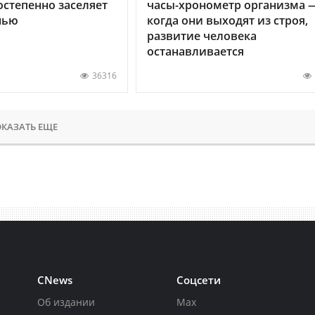
остепенно заселяет
часы-хронометр организма 
нью
когда они выходят из строя,
развитие человека
останавливается
36316
КАЗАТЬ ЕЩЕ
CNews
Соцсети
Об издании
Max