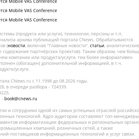
тся Mobile VAS Conference
тся Mobile VAS Conference
тся Mobile VAS Conference
темы (продукта или услуги), технологии, персоны и т.п.
 анализа архива публикаций портала CNews. Обрабатываются
ов (
новости
, включая "Главные новости",
статьи
, аналитически
е содержание партнёрских проектов). Таким образом, чем боль
нем компании или продукта/услуги, тем более информативен
полнен (обогащен) дополнительной информацией, в т.ч.
дукте/услуге.
ала CNews.ru c 11.1998 до 08.2026 годы.
8, в очереди разбора - 724339.
9225.
 -
book@cnews.ru
ели и сотрудники одной из самых успешных отраслей российск
онных технологий. Ядро аудитории составляют топ-менеджеры
таментов информатизации федеральных и региональных орган
 промышленных компаний, розничных сетей, а также
аний-поставщиков информационных технологий и услуг связи.