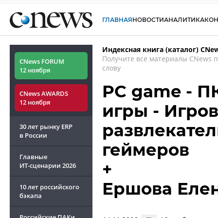
ГЛАВНАЯ
НОВОСТИ
АНАЛИТИКА
КО
Индексная книга (каталог) CNe
Получите все материалы CNews 
CNews FORUM
слову
12 ноября
PC game - П
CNews AWARDS
12 ноября
игры - Игро
развлекате
30 лет рынку ERP
в России
геймеров
Главные
+
ИТ-сценарии
2026
Ершова Еле
10 лет российского
бэкапа
Российские ПАКи