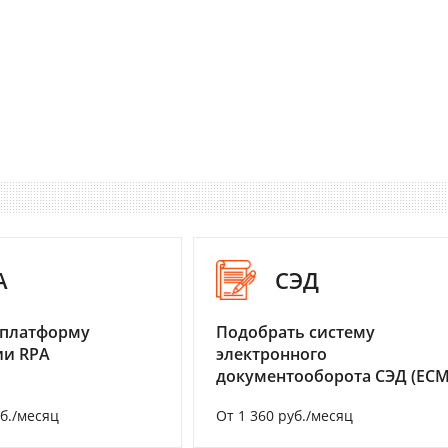
A
СЭД
 платформу
Подобрать систему
ии RPA
электронного
документооборота СЭД (ECM
уб./месяц
От 1 360 руб./месяц