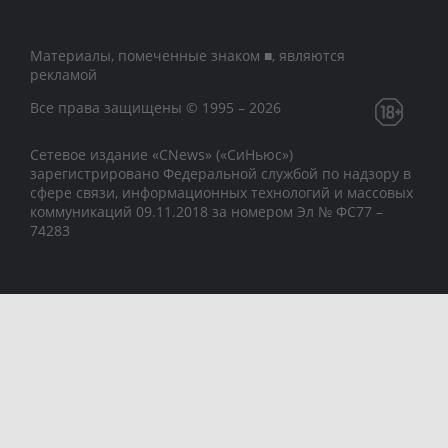
Материалы, помеченные знаком ■, являются
рекламой
Все права защищены © 1995 – 2026
Сетевое издание «CNews» («СиНьюс»)
зарегистрировано Федеральной службой по надзору в
сфере связи, информационных технологий и массовых
коммуникаций 09.11.2018 за номером Эл № ФС77 –
74283