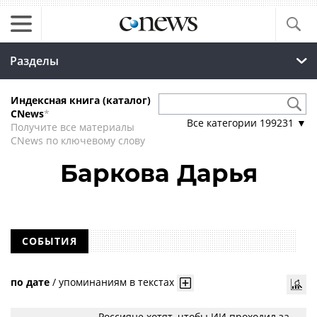
Разделы
Индексная книга (каталог)
CNews
*
Все категории
199231
▼
Получите все материалы
CNews по ключевому слову
Баркова Дарья
СОБЫТИЯ
по дате
/
упоминаниям в текстах
Россияне хотят, чтобы ИИ проходил за