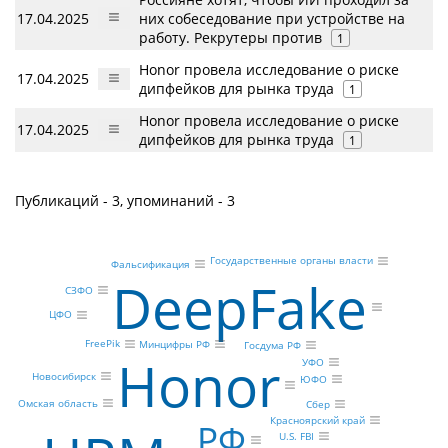
17.04.2025
них собеседование при устройстве на
работу. Рекрутеры против
1
Honor провела исследование о риске
17.04.2025
дипфейков для рынка труда
1
Honor провела исследование о риске
17.04.2025
дипфейков для рынка труда
1
Публикаций - 3, упоминаний - 3
Государственные органы власти
Фальсификация
DeepFake
СЗФО
ЦФО
FreePik
Минцифры РФ
Госдума РФ
Honor
УФО
Новосибирск
ЮФО
Омская область
Сбер
Красноярский край
РФ
U.S. FBI