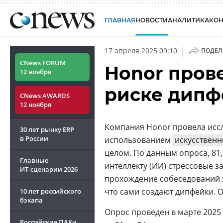
ГЛАВНАЯ
НОВОСТИ
АНАЛИТИКА
КО
|
17 апреля 2025 09:10
ПОДЕЛ
CNews FORUM
Honor пров
12 ноября
риске дипф
CNews AWARDS
12 ноября
Компания Honor провела иссл
30 лет рынку ERP
в России
использованием
искусственн
целом. По данным опроса, 81
Главные
интеллекту (ИИ) стрессовые з
ИТ-сценарии
2026
прохождение собеседований з
что сами создают дипфейки. 
10 лет российского
бэкапа
Опрос проведен в марте 2025 
Российские ПАКи