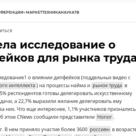
НФЕРЕНЦИИ
МАРКЕТ
ТЕХНИКА
НАУКА
ТВ
ИТЬСЯ
ела исследование о
ейков для рынка труд
едование1 о влиянии дипфейков (поддельных видео с
ого интеллекта
) на процессы найма и
рынок труда
в
,5% респондентов готовы делегировать искусственному
адачи, а 22,7% выразили желание делегировать ему
а них. Что еще интереснее, 1,1% участников признались
Об этом CNews сообщили представители
Honor
.
г. В нем приняло участие более 3600
россиян
в возраст