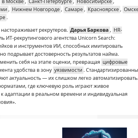
х
в Москве
,
Санкт-Петербурге
,
Новосибирске
,
рми
,
Нижнем Новгороде
,
Самаре
,
Красноярске
,
Омск
ре
.
настораживает рекрутеров.
Дарья Баркова
,
HR-
 ИТ-рекрутингового агентства Unicorn Search:
ейков и инструментов ИИ, способных имитировать
зно подрывает достоверность результатов найма.
менить себя на этапе оценки, превращая
цифровые
мента удобства в зону
уязвимости
. Стандартизированн
яют актуальность — их слишком легко автоматизировать
орматами, где ключевую роль играют живое
 к адаптации в реальном времени и индивидуальная
ловия».