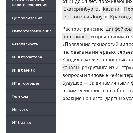
от 21 до 54 лет, проживающи
нового поколения
Екатеринбурге
,
Казани
,
Пе
Ростове-на-Дону
и
Краснода
Цифровизация
Распространение
дипфейков
Импортозамещение
профайлер
и предприниматель
«Появление технологий дипф
Безопасность
человека на интервью, серье
ИТ в госсекторе
Кандидат может полностью за
каналы
рекрутинга из инстру
ИТ в банках
вопросы и типовые кейсы тер
Будущее — за динамичными ф
ИТ в торговле
взаимодействие, способность
Телеком
реакция на нестандартные ус
Интернет
ИТ-бизнес