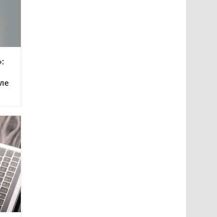
:
еле