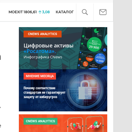
MOEXIT
1806,61
3,08
КАТАЛОГ
CNEWS ANALYTICS
Цифровые активы
«Росатома».
а
Инфографика CNews
МНЕНИЕ МЕСЯЦА
Почему соответствие
стандартам не гарантирует
защиту от киберугроз
,
CNEWS ANALYTICS
е