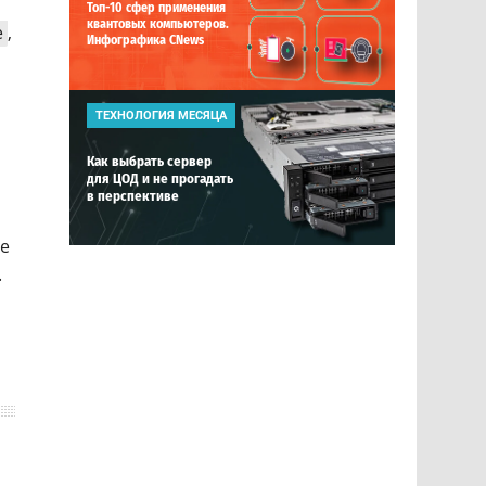
Топ-10 сфер применения
квантовых компьютеров.
е
,
Инфографика CNews
ТЕХНОЛОГИЯ МЕСЯЦА
Как выбрать сервер
для ЦОД и не прогадать
в перспективе
ые
.