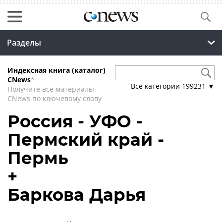
Разделы
Индексная книга (каталог)
CNews
*
Все категории
199231
▼
Получите все материалы
CNews по ключевому слову
Россия - УФО -
Пермский край -
Пермь
+
Баркова Дарья