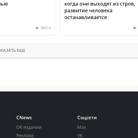
нью
когда они выходят из строя,
развитие человека
останавливается
36010
КАЗАТЬ ЕЩЕ
CNews
Соцсети
Об издании
Max
Реклама
VK