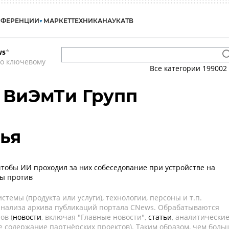
НФЕРЕНЦИИ
МАРКЕТ
ТЕХНИКА
НАУКА
ТВ
ws
*
по ключевому
Все категории
199002
 ВиЭмТи Групп
ья
 чтобы ИИ проходил за них собеседование при устройстве на
ры против
темы (продукта или услуги), технологии, персоны и т.п.
 анализа архива публикаций портала CNews. Обрабатываются
ов (
новости
, включая "Главные новости",
статьи
, аналитически
е содержание партнёрских проектов). Таким образом, чем боль