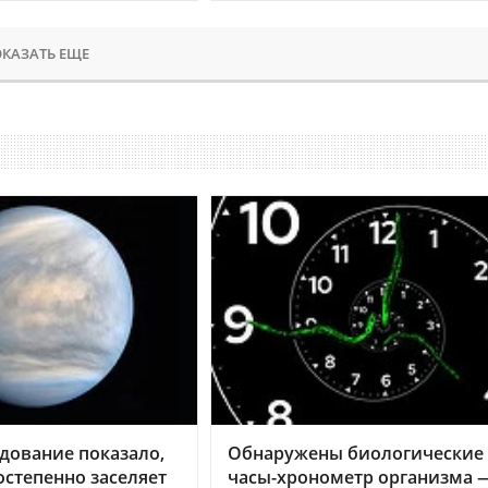
КАЗАТЬ ЕЩЕ
дование показало,
Обнаружены биологические
остепенно заселяет
часы-хронометр организма 