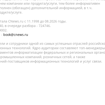
нем компании или продукта/услуги, тем более информативен
полнен (обогащен) дополнительной информацией, в т.ч.
дукте/услуге.
ала CNews.ru c 11.1998 до 08.2026 годы.
0, в очереди разбора - 724746.
9002.
 -
book@cnews.ru
ели и сотрудники одной из самых успешных отраслей российск
онных технологий. Ядро аудитории составляют топ-менеджеры
таментов информатизации федеральных и региональных орган
 промышленных компаний, розничных сетей, а также
аний-поставщиков информационных технологий и услуг связи.