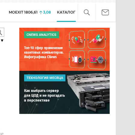
MOEXIT
1806,61
3,08
КАТАЛОГ
CNEWS ANALYTICS
▼
Топ-10 сфер применения
квантовых компьютеров.
Инфографика CNews
ТЕХНОЛОГИЯ МЕСЯЦА
Как выбрать сервер
для ЦОД и не прогадать
в перспективе
е
ше