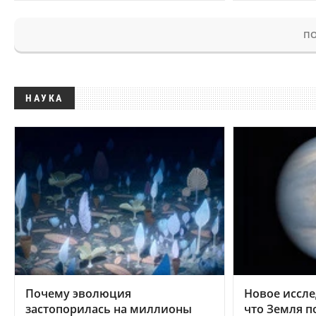
ПО
НАУКА
Почему эволюция
Новое иссле
застопорилась на миллионы
что Земля п