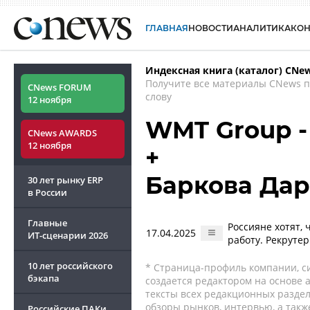
ГЛАВНАЯ
НОВОСТИ
АНАЛИТИКА
КО
Индексная книга (каталог) CNe
Получите все материалы CNews 
CNews FORUM
слову
12 ноября
WMT Group -
CNews AWARDS
12 ноября
+
Баркова Дар
30 лет рынку ERP
в России
Главные
Россияне хотят,
17.04.2025
ИТ-сценарии
2026
работу. Рекруте
10 лет российского
* Страница-профиль компании, сис
бэкапа
создается редактором на основе
тексты всех редакционных раздел
обзоры рынков, интервью, а такж
Российские ПАКи