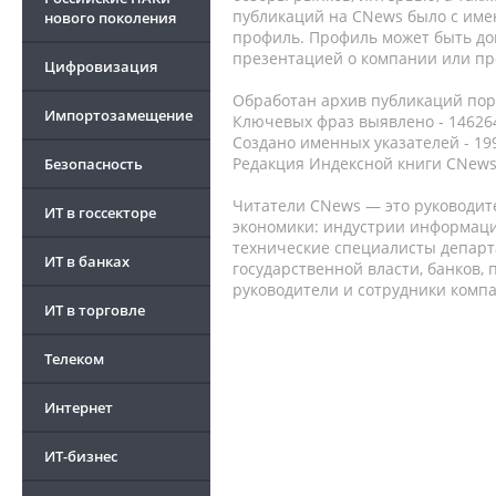
публикаций на CNews было с име
нового поколения
профиль. Профиль может быть до
презентацией о компании или про
Цифровизация
Обработан архив публикаций порт
Импортозамещение
Ключевых фраз выявлено - 146264
Создано именных указателей - 19
Редакция Индексной книги CNews
Безопасность
Читатели CNews — это руководит
ИТ в госсекторе
экономики: индустрии информаци
технические специалисты депар
ИТ в банках
государственной власти, банков,
руководители и сотрудники комп
ИТ в торговле
Телеком
Интернет
ИТ-бизнес