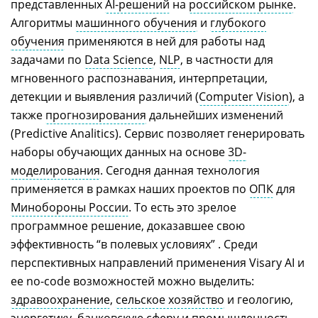
представленных
AI-решений
на
российском рынке
.
Алгоритмы
машинного обучения
и
глубокого
обучения
применяются в ней для работы над
задачами по
Data Science
,
NLP
, в частности для
мгновенного распознавания, интерпретации,
детекции и выявления различий (
Computer Vision
), а
также
прогнозирования
дальнейших изменений
(Predictive Analitics). Сервис позволяет генерировать
наборы обучающих данных на основе
3D-
моделирования
. Сегодня данная технология
применяется в рамках наших проектов по
ОПК
для
Минобороны России
. То есть это зрелое
программное решение, доказавшее свою
эффективность “в полевых условиях” . Среди
перспективных направлений применения Visary AI и
ее no-code возможностей можно выделить:
здравоохранение
,
сельское хозяйство
и геологию,