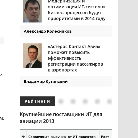
Модернизация и
оптимизация ИТ-систем и
бизнес-процессов будут
приоритетами в 2014 году
Александр Колесников
«Астерос Контакт Авиа»
поможет повысить
эффективность
регистрации пассажиров
в аэропортах
ь
Владимир Кутинский
РЕЙТИНГИ
Крупнейшие поставщики ИТ для
ак
авиации 2013
№
Совокупная выручка от ИТ-проектов
Рост,