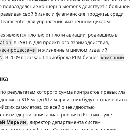
то подразделение концерна Siemens действует с большой
 развивая свой бизнес и флагманские продукты, среди
 Teamcenter для управления жизненным циклом.
es является плотью от плоти авиации, родившись в
iation
в 1981 г. Для проектного взаимодействия,
нес-процессами
и жизненным циклом изделий
A
. В 2009 г. Dassault приобрела PLM-бизнес
компании
нка
 по результатам которого сумма контрактов превысила
достигла $16 млрд ($12 млрд из них будут потрачены на
ийских самолетов), со всей очевидностью
еская модернизация авиастроения в России – уже
ей Марьин
, директор департамента систем
ия компании «Ланит». Он считает, что увеличение