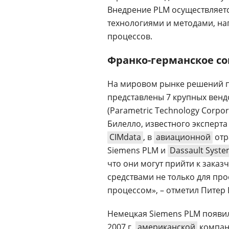
Внедрение PLM осуществляетс
технологиями и методами, н
процессов.
Франко-германское с
Нa мировом рынке решений п
представлены 7 крупных венд
(Parametric Technology Corpor
Билелло, известного эксперт
CIMdata
, в
авиационной
отр
Siemens PLM и
Dassault Syst
что они могут прийти к заказ
средствами не только для про
процессом», – отметил Питер
Немецкая Siemens PLM появил
2007 г.
американской
компани