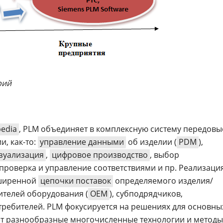
рий
edia
, PLM объединяет в комплексную систему передовы
, как-то:
управление данными
об изделии (
PDM
),
зуализация
,
цифровое производство
, выбор
 проверка и управление соответствиями и пр. Реализаци
сширенной
цепочки поставок
определяемого изделия/
ителей оборудования (
OEM
), субподрядчиков,
требителей. PLM фокусируется на решениях для основны
ет разнообразные многочисленные технологии и методы