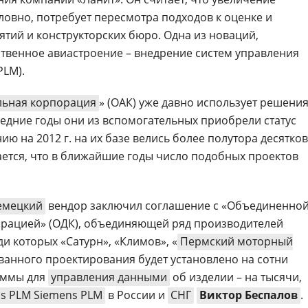
ловно, потребует пересмотра подходов к оценке и
тий и конструкторских бюро. Одна из новаций,
твенное авиастроение – внедрение систем управления
PLM).
льная корпорация
» (ОAК) уже давно использует решени
ледние годы они из вспомогательных приобрели статус
ию на 2012 г. на их базе велись более полутора десятков
ется, что в ближайшие годы число подобных проектов
емецкий
вендор заключил соглашение с «Объединенно
орацией» (ОДК), объединяющей ряд производителей
и которых «Сатурн», «Климов», «
Пермский моторный
ванного проектирования будет установлено на сотни
раммы для
управления данными
об изделии – на тысячи,
s PLM Siemens PLM
в России и
СНГ
Виктор Беспалов
.