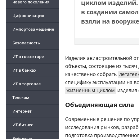
циклом изделий.
нового поколения
в создании самол
Цифровизация
взяли на вооруж
Импортозамещение
Безопасность
ИТ в госсекторе
Изделия авиастроительной от
объекты, состоящие из тысяч 
ИТ в банках
качественно собрать
летател
специфику эксплуатации на вс
ИТ в торговле
жизненным циклом
изделия 
Телеком
Объединяющая сила
Интернет
Современные решения по упра
ИТ-бизнес
исследования рынков, разра
подготовка производственного
Рейтинги