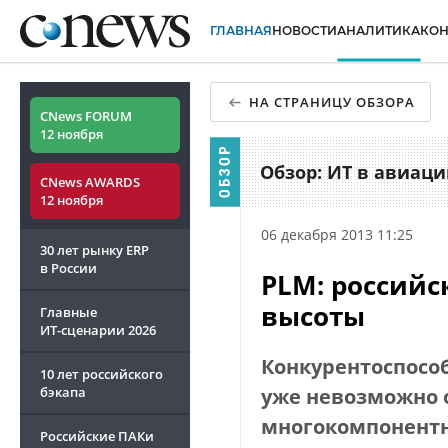
ГЛАВНАЯ
НОВОСТИ
АНАЛИТИКА
КО
НА СТРАНИЦУ ОБЗОРА
CNews FORUM
12 ноября
Обзор: ИТ в авиаци
CNews AWARDS
12 ноября
06 декабря 2013 11:25
30 лет рынку ERP
в России
PLM: российс
высоты
Главные
ИТ-сценарии
2026
Конкурентоспосо
10 лет российского
бэкапа
уже невозможно 
многокомпонент
Российские ПАКи