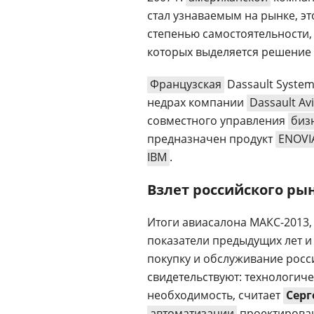
стал узнаваемым на рынке, э
степенью самостоятельности,
которых выделяется решение
Французская
Dassault System
недрах компании
Dassault Av
совместного управления
биз
предназначен продукт
ENOVI
IBM
.
Взлет российского ры
Итоги авиасалона МАКС-2013,
показатели предыдущих лет и 
покупку и обслуживание росс
свидетельствуют: технологич
необходимость, считает
Серг
автоматизации
проектирован