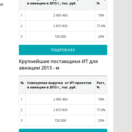
ию
в авиации в 2013 г., тыс. руб.
%
1
2 905 460
70%
2
2 873 833
77,9%
3
720 000
20%
ПОДРОБНЕЕ
Крупнейшие поставщики ИТ для
авиации 2013 - м
№
Совокупная выручка от ИТ-проектов
Рост,
в авиации в 2013 г., тыс. руб.
%
1
2 905 460
70%
2
2 873 833
77,9%
3
720 000
20%