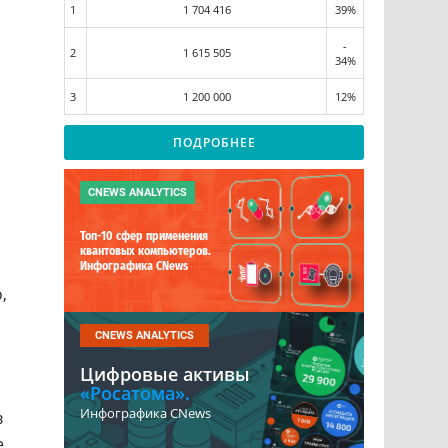
1
1 704 416
39%
-
2
1 615 505
34%
3
1 200 000
12%
ПОДРОБНЕЕ
CNEWS ANALYTICS
Топ-10 сфер применения
квантовых компьютеров.
Инфографика CNews
,
CNEWS ANALYTICS
Цифровые активы
«Росатома».
Инфографика CNews
в
e