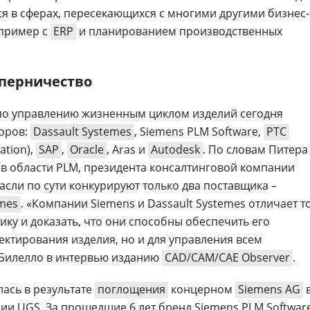
я в сферах, пересекающихся с многими другими бизнес-
апример с
ERP
и планированием производственных
оперничество
о управлению жизненным циклом изделий сегодня
оров:
Dassault Systemes
, Siemens PLM Software,
PTC
ation),
SAP
,
Oracle
, Aras и
Autodesk
. По словам Питера
а в области PLM, президента консалтинговой компании
асли по сути конкурируют только два поставщика –
emes
. «Компании Siemens и Dassault Systemes отличает то
чику и доказать, что они способны обеспечить его
ектирования изделия, но и для управления всем
 Билелло в интервью изданию
CAD/CAM/CAE Observer
.
ась в результате
поглощения
концерном
Siemens AG
и UGS. За прошедшие 6 лет бренд Siemens PLM Softwar