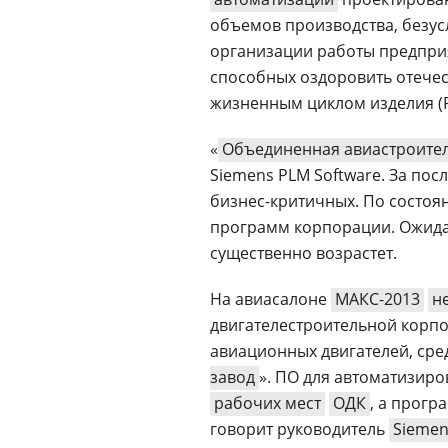
объемов производства, безус
организации работы предприя
способных оздоровить отечес
жизненным циклом изделия (
«
Объединенная авиастроите
Siemens PLM Software. За пос
бизнес-критичных. По состоян
программ корпорации. Ожида
существенно возрастет.
На авиасалоне
МАКС-2013
н
двигателестроительной корп
авиационных двигателей, сред
завод
». ПО для автоматизиро
рабочих мест
ОДК
, а прог
говорит руководитель
Siemen