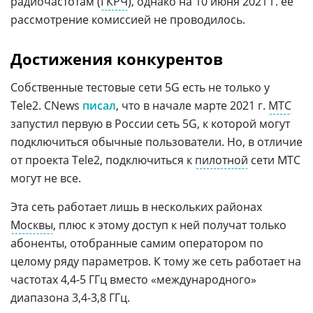
радиочастотам (
ГКРЧ
), однако на 10 июня 2021 г. ее
рассмотрение комиссией не проводилось.
Достижения конкурентов
Собственные тестовые сети 5G есть не только у
Tele2. CNews
писал
, что в начале марте 2021 г.
МТС
запустил первую в России сеть 5G, к которой могут
подключиться обычные пользователи. Но, в отличие
от проекта Tele2, подключиться к
пилотной
сети МТС
могут не все.
Эта сеть работает лишь в нескольких районах
Москвы
, плюс к этому доступ к ней получат только
абоненты, отобранные самим оператором по
целому ряду параметров. К тому же сеть работает на
частотах 4,4-5 ГГц вместо «международного»
диапазона 3,4-3,8 ГГц.