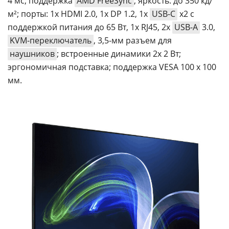
4 мс; поддержка
AMD FreeSync
; яркость: до 350 кд/
м²; порты: 1х HDMI 2.0, 1х DP 1.2, 1x
USB-C
x2 с
поддержкой питания до 65 Вт, 1x RJ45, 2x
USB-A
3.0,
KVM-переключатель
, 3,5-мм разъем для
наушников
; встроенные динамики 2х 2 Вт;
эргономичная подставка; поддержка VESA 100 х 100
мм.