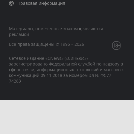
Правовая информация
Материалы, помеченные знаком ■, являются
рекламой
Все права защищены © 1995 – 2026
Сетевое издание «CNews» («СиНьюс»)
зарегистрировано Федеральной службой по надзору в
сфере связи, информационных технологий и массовых
коммуникаций 09.11.2018 за номером Эл № ФС77 –
74283