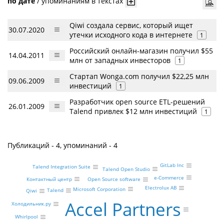
по дате
/
упоминаниям в текстах
Qiwi создала сервис, который ищет
30.07.2020
утечки исходного кода в интернете
1
Российский онлайн-магазин получил $55
14.04.2011
млн от западных инвесторов
1
Стартап Wonga.com получил $22,25 млн
09.06.2009
инвестиций
1
Разработчик open source ETL-решений
26.01.2009
Talend привлек $12 млн инвестиций
1
Публикаций - 4, упоминаний - 4
GitLab Inc
Talend Integration Suite
Talend Open Studio
e-Commerce
Контактный центр
Open Source software
Electrolux AB
Microsoft Corporation
Talend
Qiwi
Accel Partners
Холодильник.ру
Whirlpool