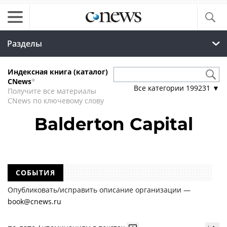
Разделы
Индексная книга (каталог)
CNews
*
Все категории
199231
▼
Получите все материалы
CNews по ключевому слову
Balderton Capital
СОБЫТИЯ
Опубликовать/исправить описание организации —
book@cnews.ru