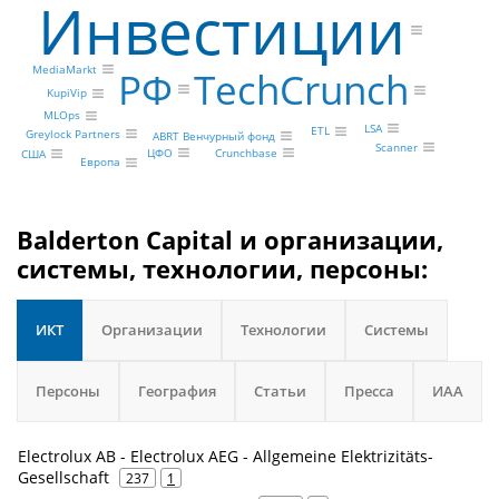
Инвестиции
MediaMarkt
РФ
TechCrunch
KupiVip
MLOps
LSA
ETL
Greylock Partners
ABRT Венчурный фонд
Scanner
ЦФО
Crunchbase
США
Европа
Balderton Capital и организации,
системы, технологии, персоны:
ИКТ
Организации
Технологии
Системы
Персоны
География
Статьи
Пресса
ИАА
Electrolux AB - Electrolux AEG - Allgemeine Elektrizitäts-
Gesellschaft
237
1