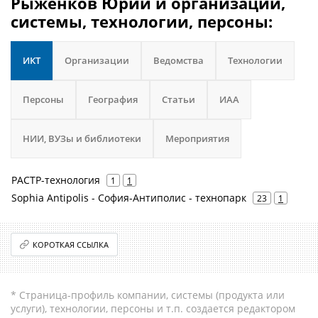
Рыженков Юрий и организации,
системы, технологии, персоны:
ИКТ
Организации
Ведомства
Технологии
Персоны
География
Статьи
ИАА
НИИ, ВУЗы и библиотеки
Мероприятия
РАСТР-технология
1
1
Sophia Antipolis - София-Антиполис - технопарк
23
1
КОРОТКАЯ ССЫЛКА
* Страница-профиль компании, системы (продукта или
услуги), технологии, персоны и т.п. создается редактором