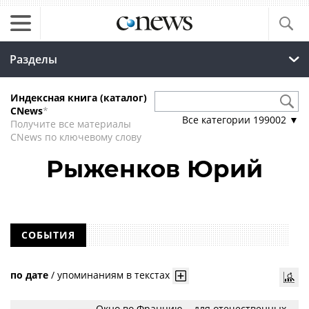
Разделы
Индексная книга (каталог)
CNews
*
Все категории
199002
▼
Получите все материалы
CNews по ключевому слову
Рыженков Юрий
СОБЫТИЯ
по дате
/
упоминаниям в текстах
Окно во Францию... для отечественных