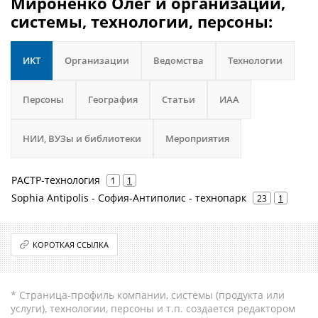
Мироненко Олег и организации,
системы, технологии, персоны:
ИКТ
Организации
Ведомства
Технологии
Персоны
География
Статьи
ИАА
НИИ, ВУЗы и библиотеки
Мероприятия
РАСТР-технология
1
1
Sophia Antipolis - София-Антиполис - технопарк
23
1
КОРОТКАЯ ССЫЛКА
* Страница-профиль компании, системы (продукта или
услуги), технологии, персоны и т.п. создается редактором