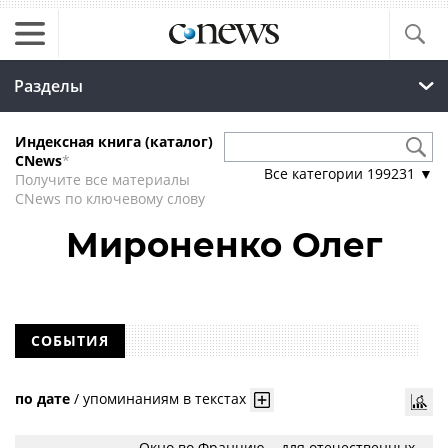
Разделы
Индексная книга (каталог)
CNews
*
Все категории
199231
▼
Получите все материалы
CNews по ключевому слову
Мироненко Олег
СОБЫТИЯ
по дате
/
упоминаниям в текстах
Окно во Францию... для отечественных