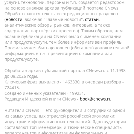
услуги), технологии, персоны и т.п. создается редактором
на основе анализа архива публикаций портала CNews.
Обрабатываются тексты всех редакционных разделов
(
новости
, включая "Главные новости",
статьи
,
аналитические обзоры рынков, интервью, а также
содержание партнёрских проектов). Таким образом, чем
больше публикаций на CNews было с именем компании
или продукта/услуги, тем более информативен профиль.
Профиль может быть дополнен (обогащен) дополнительной
информацией, в т.ч. презентацией о компании или
продукте/услуге.
Обработан архив публикаций портала CNews.ru c 11.1998
до 08.2026 годы.
Ключевых фраз выявлено - 1463330, в очереди разбора -
724415.
Создано именных указателей - 199231.
Редакция Индексной книги CNews -
book@cnews.ru
Читатели CNews — это руководители и сотрудники одной
из самых успешных отраслей российской экономики:
индустрии информационных технологий. Ядро аудитории
составляют топ-менеджеры и технические специалисты
департаментов информатизации федеральных и