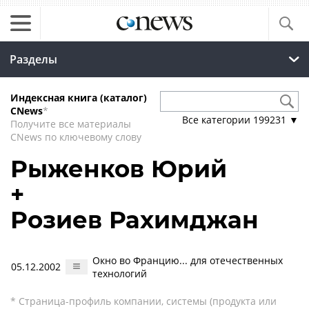
Разделы
Индексная книга (каталог)
CNews
*
Все категории
199231
▼
Получите все материалы
CNews по ключевому слову
Рыженков Юрий
+
Розиев Рахимджан
Окно во Францию... для отечественных
05.12.2002
технологий
* Страница-профиль компании, системы (продукта или