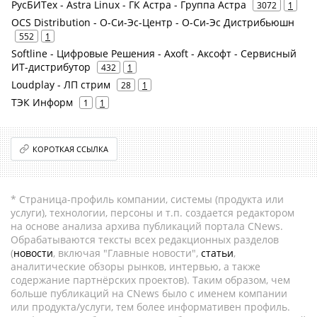
РусБИТех - Astra Linux - ГК Астра - Группа Астра
3072
1
OCS Distribution - О-Си-Эс-Центр - О-Си-Эс Дистрибьюшн
552
1
Softline - Цифровые Решения - Axoft - Аксофт - Сервисный
ИТ-дистрибутор
432
1
Loudplay - ЛП стрим
28
1
ТЭК Информ
1
1
КОРОТКАЯ ССЫЛКА
* Страница-профиль компании, системы (продукта или
услуги), технологии, персоны и т.п. создается редактором
на основе анализа архива публикаций портала CNews.
Обрабатываются тексты всех редакционных разделов
(
новости
, включая "Главные новости",
статьи
,
аналитические обзоры рынков, интервью, а также
содержание партнёрских проектов). Таким образом, чем
больше публикаций на CNews было с именем компании
или продукта/услуги, тем более информативен профиль.