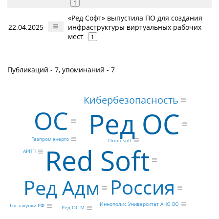
1
«Ред Софт» выпустила ПО для создания
22.04.2025
инфраструктуры виртуальных рабочих
мест
1
Публикаций - 7, упоминаний - 7
Кибербезопасность
ОС
Ред ОС
Газпром энерго
Orion soft
Red Soft
АРПП
Россия
Ред Адм
Иннополис Университет АНО ВО
Госзакупки РФ
Ред ОС М