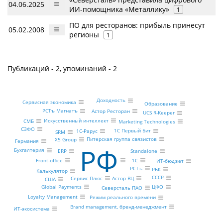
04.06.2025
ИИ-помощника «Металлику»
1
ПО для ресторанов: прибыль принесут
05.02.2008
регионы
1
Публикаций - 2, упоминаний - 2
Доходность
Сервисная экономика
Образование
РСТъ Магнатъ
Астор Ресторан
UCS R-Keeper
Искусственный интеллект
СМБ
Marketing Technologies
СЗФО
1С Первый Бит
1С-Рарус
SRM
Питерская группа связистов
X5 Group
Германия
РФ
Бухгалтерия
ERP
Standalone
1С
Front-office
ИТ-бюджет
РСТъ
РБК
Калькулятор
СССР
Астор ВЦ
Сервис Плюс
США
Global Payments
ЦФО
Северсталь ПАО
Loyalty Management
Режим реального времени
Brand management, бренд-менеджмент
ИТ-экосистема