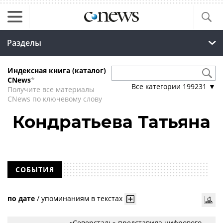
Разделы
Индексная книга (каталог)
CNews
*
Все категории
199231
▼
Получите все материалы
CNews по ключевому слову
Кондратьева Татьяна
СОБЫТИЯ
по дате
/
упоминаниям в текстах
«Северсталь» представила цифрового