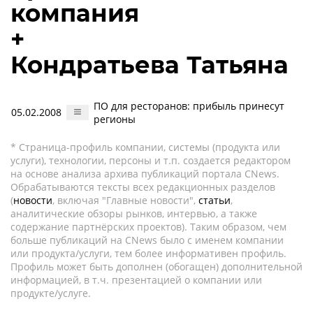
компания
+
Кондратьева Татьяна
ПО для ресторанов: прибыль принесут
05.02.2008
регионы
* Страница-профиль компании, системы (продукта или
услуги), технологии, персоны и т.п. создается редактором
на основе анализа архива публикаций портала CNews.
Обрабатываются тексты всех редакционных разделов
(
новости
, включая "Главные новости",
статьи
,
аналитические обзоры рынков, интервью, а также
содержание партнёрских проектов). Таким образом, чем
больше публикаций на CNews было с именем компании
или продукта/услуги, тем более информативен профиль.
Профиль может быть дополнен (обогащен) дополнительной
информацией, в т.ч. презентацией о компании или
продукте/услуге.