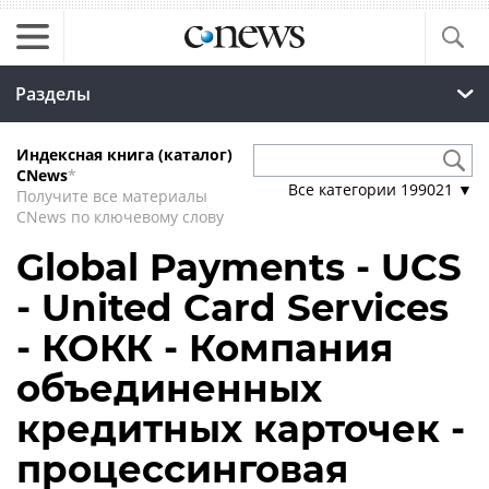
Разделы
Индексная книга (каталог)
CNews
*
Все категории
199021
▼
Получите все материалы
CNews по ключевому слову
Global Payments - UCS
- United Card Services
- КОКК - Компания
объединенных
кредитных карточек -
процессинговая