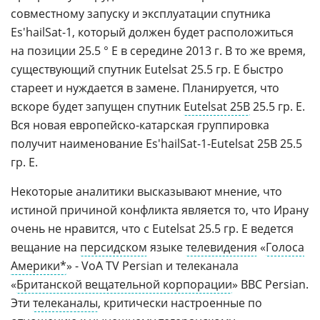
совместному запуску и эксплуатации спутника
Es'hailSat-1, который должен будет расположиться
на позиции 25.5 ° E в середине 2013 г. В то же время,
существующий спутник Eutelsat 25.5 гр. E быстро
стареет и нуждается в замене. Планируется, что
вскоре будет запущен спутник
Eutelsat 25B
25.5 гр. E.
Вся новая европейско-катарская группировка
получит наименование Es'hailSat-1-Eutelsat 25B 25.5
гр. E.
Некоторые аналитики высказывают мнение, что
истиной причиной конфликта является то, что Ирану
очень не нравится, что с Eutelsat 25.5 гр. E ведется
вещание на
персидском
языке
телевидения
«
Голоса
Америки*
» - VoA TV Persian и телеканала
«
Британской вещательной корпорации
» BBC Persian.
Эти
телеканалы
, критически настроенные по