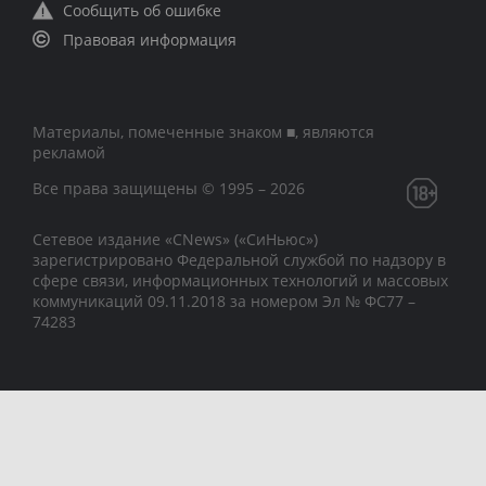
Сообщить об ошибке
Правовая информация
Материалы, помеченные знаком ■, являются
рекламой
Все права защищены © 1995 – 2026
Сетевое издание «CNews» («СиНьюс»)
зарегистрировано Федеральной службой по надзору в
сфере связи, информационных технологий и массовых
коммуникаций 09.11.2018 за номером Эл № ФС77 –
74283