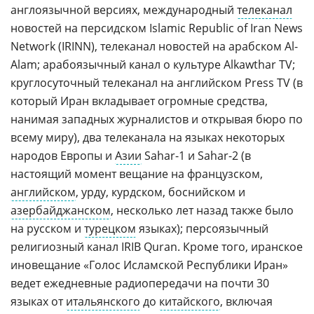
англоязычной версиях, международный
телеканал
новостей на персидском Islamic Republic of Iran News
Network (IRINN), телеканал новостей на арабском Al-
Alam; арабоязычный канал о культуре Alkawthar TV;
круглосуточный телеканал на английском Press TV (в
который Иран вкладывает огромные средства,
нанимая западных журналистов и открывая бюро по
всему миру), два телеканала на языках некоторых
народов Европы и
Азии
Sahar-1 и Sahar-2 (в
настоящий момент вещание на французском,
английском
, урду, курдском, боснийском и
азербайджанском
, несколько лет назад также было
на русском и
турецком
языках); персоязычный
религиозный канал IRIB Quran. Кроме того, иранское
иновещание «Голос Исламской Республики Иран»
ведет ежедневные радиопередачи на почти 30
языках от
итальянского
до
китайского
, включая