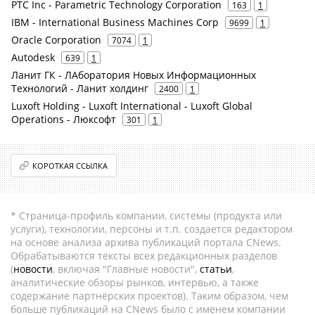
PTC Inc - Parametric Technology Corporation
163
1
IBM - International Business Machines Corp
9699
1
Oracle Corporation
7074
1
Autodesk
639
1
Ланит ГК - ЛАборатория Новых Информационных
Технологий - Ланит холдинг
2400
1
Luxoft Holding - Luxoft International - Luxoft Global
Operations - Люксофт
301
1
КОРОТКАЯ ССЫЛКА
* Страница-профиль компании, системы (продукта или
услуги), технологии, персоны и т.п. создается редактором
на основе анализа архива публикаций портала CNews.
Обрабатываются тексты всех редакционных разделов
(
новости
, включая "Главные новости",
статьи
,
аналитические обзоры рынков, интервью, а также
содержание партнёрских проектов). Таким образом, чем
больше публикаций на CNews было с именем компании