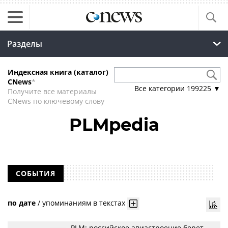
Разделы
Индексная книга (каталог)
CNews
*
Все категории
199225
▼
Получите все материалы
CNews по ключевому слову
PLMpedia
СОБЫТИЯ
по дате
/
упоминаниям в текстах
PLM: российское авиастроение берет