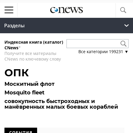
Разделы
Индексная книга (каталог)
CNews
*
Все категории
199231
▼
Получите все материалы
CNews по ключевому слову
ОПК
Москитный флот
Mosquito fleet
совокупность быстроходных и
манёвренных малых боевых кораблей
СОБЫТИЯ