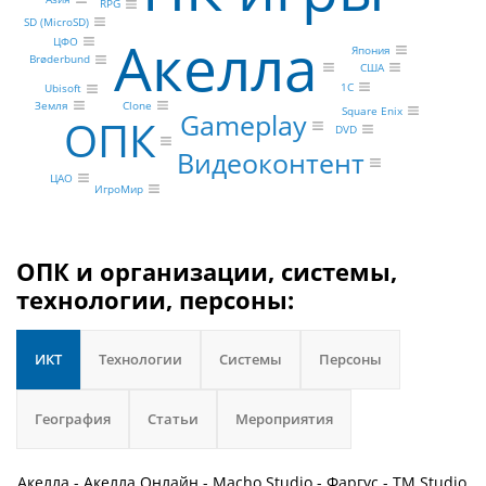
RPG
SD (MicroSD)
Акелла
ЦФО
Япония
Brøderbund
США
1С
Ubisoft
Земля
Clone
Square Enix
Gameplay
ОПК
DVD
Видеоконтент
ЦАО
ИгроМир
ОПК и организации, системы,
технологии, персоны:
ИКТ
Технологии
Системы
Персоны
География
Статьи
Мероприятия
Акелла - Акелла Онлайн - Macho Studio - Фаргус - TM Studio