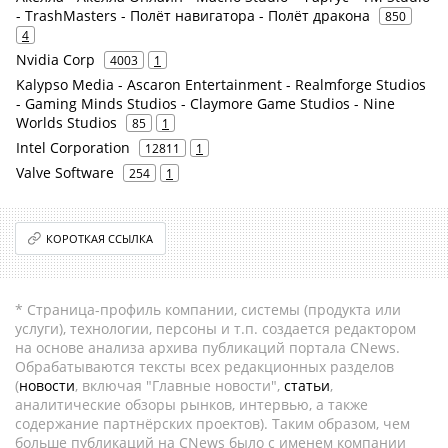
- TrashMasters - Полёт навигатора - Полёт дракона
850
4
Nvidia Corp
4003
1
Kalypso Media - Ascaron Entertainment - Realmforge Studios
- Gaming Minds Studios - Claymore Game Studios - Nine
Worlds Studios
85
1
Intel Corporation
12811
1
Valve Software
254
1
КОРОТКАЯ ССЫЛКА
* Страница-профиль компании, системы (продукта или
услуги), технологии, персоны и т.п. создается редактором
на основе анализа архива публикаций портала CNews.
Обрабатываются тексты всех редакционных разделов
(
новости
, включая "Главные новости",
статьи
,
аналитические обзоры рынков, интервью, а также
содержание партнёрских проектов). Таким образом, чем
больше публикаций на CNews было с именем компании