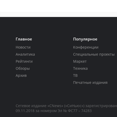
Главное
Популярное
Новости
Конференции
Аналитика
Специальные проекты
Рейтинги
Маркет
Обзоры
Техника
Архив
ТВ
Печатные издания
Сетевое издание «CNews» («СиНьюс») зарегистрирова
09.11.2018 за номером Эл № ФС77 – 74283