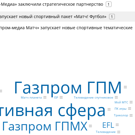
-Медиа» заключили стратегическое партнерство
1
запускает новый спортивный пакет «Матч! Футбол»
1
зпром-медиа Матч» запускает новые спортивные тематические
Газпром ГПМ
Матч планета
ISP
Телевидение спутниковое
тивная сфера
Мой МТС
ПК игры
Триколор
Газпром ГПМХ
EFL
Телевидение