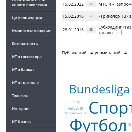
15.02.2022
МТС и «Газпром
нового поколения
15.02.2016
«Триколор ТВ» 
Цифровизация
Субхолдинг «Га
28.01.2016
Импортозамещение
каналы
1
Безопасность
Публикаций - 4, упоминаний - 4
ИТ в госсекторе
ИТ в банках
ИТ в торговле
Bundesliga
Телеком
Спор
IoT
Интернет
FinTech
Астрономия
Футбол
ИТ-бизнес