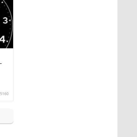
—
5160