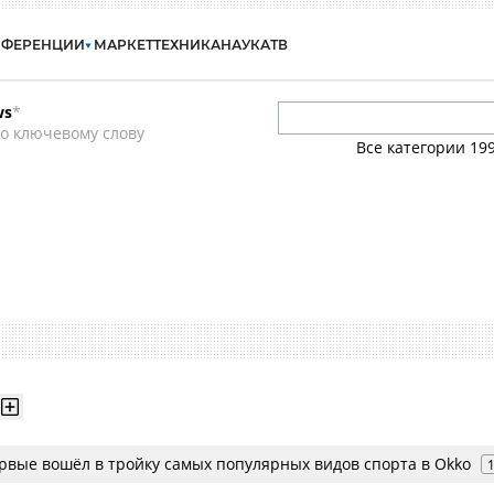
НФЕРЕНЦИИ
МАРКЕТ
ТЕХНИКА
НАУКА
ТВ
ws
*
о ключевому слову
Все категории
19
рвые вошёл в тройку самых популярных видов спорта в Okko