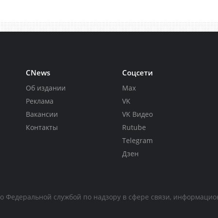
CNews
Соцсети
Об издании
Max
Реклама
VK
Вакансии
VK Видео
Контакты
Rutube
Telegram
Дзен
но Федеральной службой по надзору в сфере связи, информаци