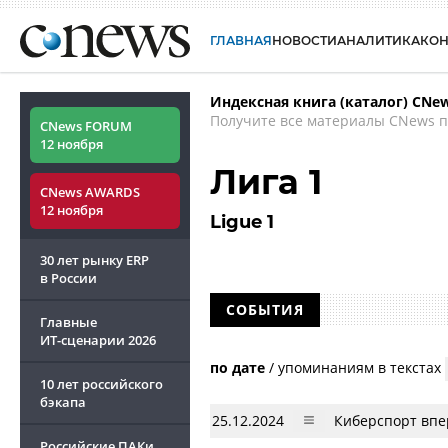
ГЛАВНАЯ
НОВОСТИ
АНАЛИТИКА
КО
Индексная книга (каталог) CNe
Получите все материалы CNews п
CNews FORUM
12 ноября
Лига 1
CNews AWARDS
12 ноября
Ligue 1
30 лет рынку ERP
в России
СОБЫТИЯ
Главные
ИТ-сценарии
2026
по дате
/
упоминаниям в текстах
10 лет российского
бэкапа
25.12.2024
Киберспорт впе
Российские ПАКи