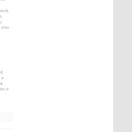
ков,
а
ь
 или
ой
 и
ов
ли и