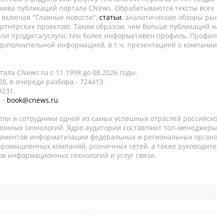
рхива публикаций портала CNews. Обрабатываются тексты всех
, включая "Главные новости",
статьи
, аналитические обзоры рын
ртнёрских проектов). Таким образом, чем больше публикаций н
ли продукта/услуги, тем более информативен профиль. Профил
 дополнительной информацией, в т.ч. презентацией о компании
ала CNews.ru c 11.1998 до 08.2026 годы.
8, в очереди разбора - 724413.
9231.
 -
book@cnews.ru
ели и сотрудники одной из самых успешных отраслей российск
онных технологий. Ядро аудитории составляют топ-менеджеры
таментов информатизации федеральных и региональных орган
 промышленных компаний, розничных сетей, а также руководите
в информационных технологий и услуг связи.