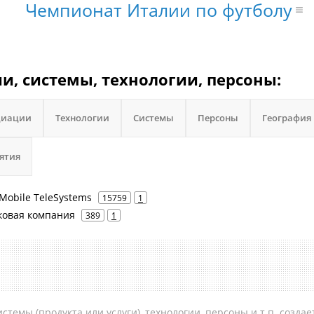
Чемпионат Италии по футболу
ии, системы, технологии, персоны:
циации
Технологии
Системы
Персоны
География
ятия
Mobile TeleSystems
15759
1
ковая компания
389
1
темы (продукта или услуги), технологии, персоны и т.п. создае