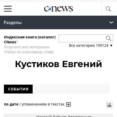
Разделы
Индексная книга (каталог)
CNews
*
Все категории
199124
▼
Получите все материалы
CNews по ключевому слову
Кустиков Евгений
СОБЫТИЯ
по дате
/
упоминаниям в текстах
Николай Зайцев: Электронная