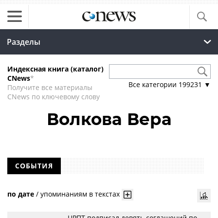
Разделы
Индексная книга (каталог)
CNews
*
Все категории
199231
▼
Получите все материалы
CNews по ключевому слову
Волкова Вера
СОБЫТИЯ
по дате
/
упоминаниям в текстах
ЦРПТ подписал девять соглашений по