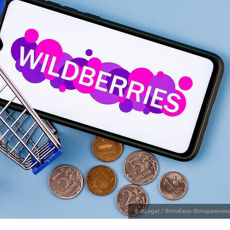
© stLegat / Фотобанк Фотодженик