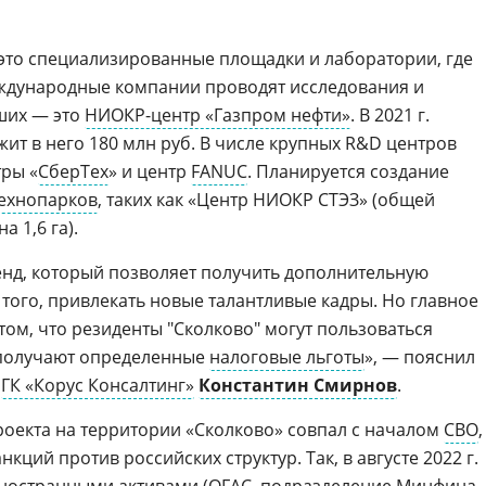
это специализированные площадки и лаборатории, где
ждународные компании проводят исследования и
ших — это
НИОКР-центр «Газпром нефти»
. В 2021 г.
ит в него 180 млн руб. В числе крупных R&D центров
ры «
СберТех
» и центр
FANUC
. Планируется создание
ехнопарков
, таких как «Центр НИОКР СТЭЗ» (общей
а 1,6 га).
ренд, который позволяет получить дополнительную
е того, привлекать новые талантливые кадры. Но главное
ом, что резиденты "Сколково" могут пользоваться
 получают определенные
налоговые льготы
», — пояснил
р
ГК «Корус Консалтинг»
Константин Смирнов
.
оекта на территории «Сколково» совпал с началом
СВО
,
ций против российских структур. Так, в августе 2022 г.