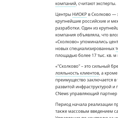
компаний
, считают эксперты.
Центры
НИОКР
в Сколково — 
крупнейшие российские и ме
разработки. Один из крупней
компания объявляла, что влож
«Сколково» упоминались цент
новых специализированных
т
площадью более 17 тыс. кв. м н
«"Сколково" – это сильный б
лояльность клиентов
, а кром
преимущество заключается в т
развитой инфраструктурой и
CNews управляющий партне
Период начала реализации пр
также массовым введением санк