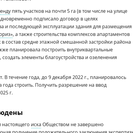
ренду
пять участков на почти 5 га (в том числе на улице
и одновременно подписало договор в целях
ва и последующей эксплуатации здания для размещения
рриз»
, а также строительства комплексов апартаментов
щих в состав средне этажной смешанной застройки района
акже планировала построить внутриквартальные
 создать элементы благоустройства и озеленения
 В течение года, до 9 декабря 2022 г., планировалось
а года строить. Получить разрешение на ввод
025 г.
людены
и настоящего
иска
Обществом не завершено
лючая получение положительного заключения экспертиз