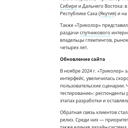
Сибири
и Дальнего Востока: 
Республике Саха (
Якутия
) и на
Также «Триколор» представил
раздачи
спутникового
интерне
владельцы глэмпингов, рынок
четырех лет.
Обновление сайта
В ноябре 2024 г. «Триколор» 
интерфейс, увеличилась скор
пользовательские сценарии. 
тестирование»: респонденты 
этапах разработки и оставля
Обратная связь клиентов ста
релиз. Среди них — приорите
также единая дизайн-система