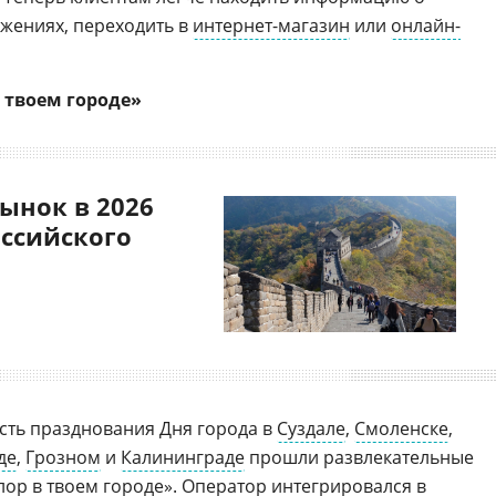
жениях, переходить в
интернет-магазин
или
онлайн-
 твоем городе»
ынок в 2026
оссийского
честь празднования Дня города в
Суздале
,
Смоленске
,
де
,
Грозном
и
Калининграде
прошли развлекательные
лор в твоем городе
». Оператор интегрировался в