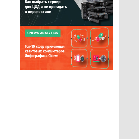
Как выбрать сервер
для ЦОД и не прогадать
в перспективе
CNEWS ANALYTICS
Топ-10 сфер применения
квантовых компьютеров.
Инфографика CNews