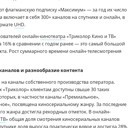
т флагманскую подписку «Максимум» — за год их число
а включает в себя 300+ каналов на спутнике и онлайн, в
ормате
UHD
.
ователей онлайн-
кинотеатра
«Триколор Кино и ТВ»
на 16% в сравнении с годом ранее — это самый большой
екта. Рост суммарного времени онлайн-телесмотрения
каналов и разнообразие контента
с на каналы собственного производства оператора.
х «Триколор» клиентам доступны свыше 30 таких
оторых, в частности каналы «Премиальное»,
ное», посвящена киносериальному жанру. За последние
го жанра достигла рекордных отметок. В онлайн-
 ТВ
» общая доля смотрения киносериальных каналов
спутнике доля выросла практически вдвое и достигла 28%.