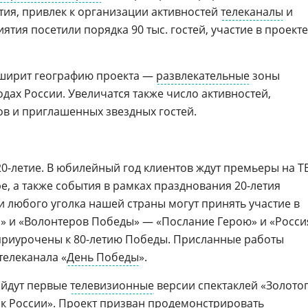
ия, привлек к организации активностей
телеканалы
и
ятия посетили порядка 90 тыс. гостей, участие в проекте
асширит географию проекта —
развлекательные
зоны
одах России. Увеличатся также число активностей,
ов и приглашенных звездных гостей.
 20-летие. В юбилейный год клиентов ждут премьеры на Т
е, а также события в рамках празднования 20-летия
и любого уголка нашей страны могут принять участие в
» и «Волонтеров Победы» — «Послание Герою» и «Росси
 приурочены к 80-летию Победы. Присланные работы
телеканала «
День Победы
».
ыйдут первые
телевизионные
версии спектаклей «Золото
к России». Проект призван продемонстрировать