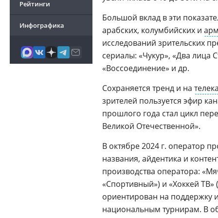
Рейтинги
Большой вклад в эти показат
Инфографика
арабских, колумбийских и
арм
исследований зрительских пр
сериалы: «Чукур», «Два лица С
«Воссоединение» и др.
Сохраняется тренд и на
телек
зрителей пользуется эфир ка
прошлого года стал цикл пер
Великой Отечественной».
В октябре 2024 г. оператор п
названия, айдентика и конте
производства оператора: «Мя
«Спортивный») и «Хоккей ТВ» 
ориентирован на поддержку и
национальным турнирам. В об