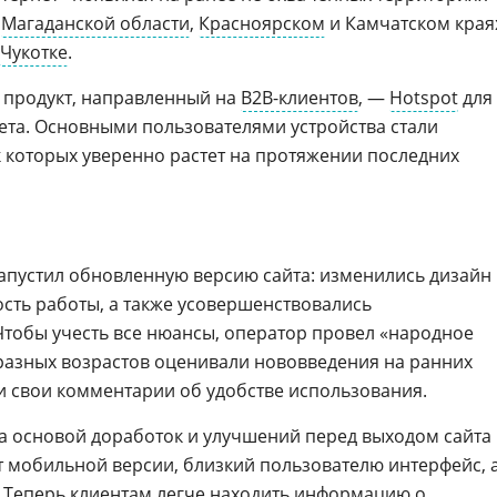
в
Магаданской области
,
Красноярском
и Камчатском края
Чукотке
.
 продукт, направленный на
B2B-клиентов
, —
Hotspot
для
та. Основными пользователями устройства стали
 которых уверенно растет на протяжении последних
запустил обновленную версию сайта: изменились дизайн
ость работы, а также усовершенствовались
Чтобы учесть все нюансы, оператор провел «народное
разных возрастов оценивали нововведения на ранних
ли свои комментарии об удобстве использования.
ла основой доработок и улучшений перед выходом сайта 
т мобильной версии, близкий пользователю интерфейс, 
. Теперь клиентам легче находить информацию о