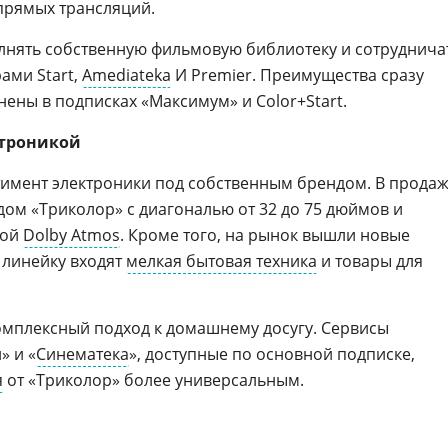
 прямых трансляций.
лнять собственную фильмовую библиотеку и сотруднича
ами Start,
Amediateka
И Premier. Преимущества сразу
ены в подписках «Максимум» и Color+Start.
ктроникой
имент электроники под собственным брендом. В прода
дом «Триколор» с диагональю от 32 до 75 дюймов и
кой
Dolby Atmos
. Кроме того, на рынок вышли новые
 линейку входят
мелкая бытовая техника
и товары для
омплексный подход к домашнему досугу. Сервисы
» и «
Синематека
», доступные по основной подписке,
я
от «Триколор» более универсальным.