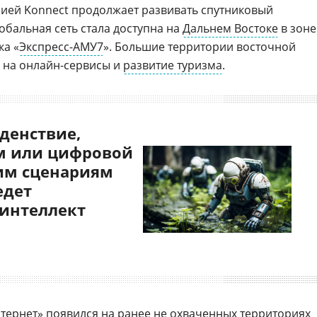
ией Konnect продолжает развивать спутниковый
обальная сеть стала доступна на
Дальнем Востоке
в зоне
ка «
Экспресс-АМУ7
». Большие территории восточной
с на онлайн-сервисы и
развитие туризма
.
денствие,
 или цифровой
им сценариям
едет
 интеллект
тернет» появился на ранее не охваченных территориях