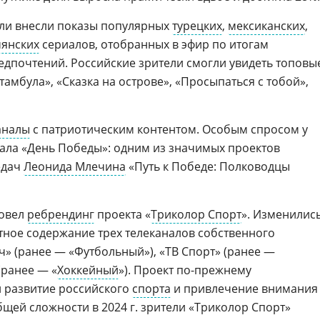
ели внесли показы популярных
турецких
,
мексиканских
,
янских
сериалов, отобранных в эфир по итогам
едпочтений. Российские зрители смогли увидеть топовы
тамбула», «Сказка на острове», «Просыпаться с тобой»,
аналы
с патриотическим контентом. Особым спросом у
нала «День Победы»: одним из значимых проектов
едач
Леонида Млечина
«Путь к Победе: Полководцы
ровел
ребрендинг
проекта «
Триколор Спорт
». Изменилис
нтное содержание трех телеканалов собственного
ч» (ранее — «Футбольный»), «ТВ Спорт» (ранее —
(ранее — «
Хоккейный
»). Проект по-прежнему
 развитие российского
спорта
и привлечение внимания 
щей сложности в 2024 г. зрители «Триколор Спорт»