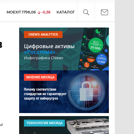
MOEXIT
1796,06
-0,36
КАТАЛОГ
CNEWS ANALYTICS
в
Цифровые активы
«Росатома».
Инфографика CNews
МНЕНИЕ МЕСЯЦА
.
Почему соответствие
стандартам не гарантирует
защиту от киберугроз
лы
ТЕХНОЛОГИЯ МЕСЯЦА