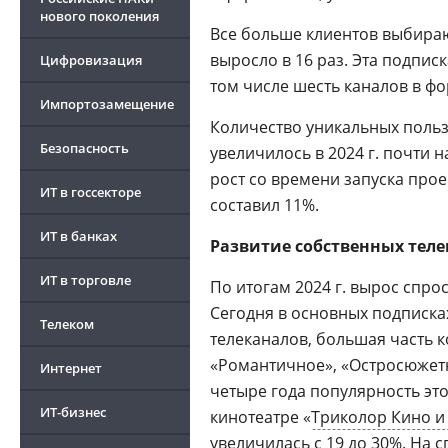
нового поколения
Все больше клиентов выбираю
выросло в 16 раз. Эта подписк
Цифровизация
том числе шесть каналов в ф
Импортозамещение
Количество уникальных польз
Безопасность
увеличилось в 2024 г. почти 
рост со времени запуска про
ИТ в госсекторе
составил 11%.
ИТ в банках
Развитие собственных теле
ИТ в торговле
По итогам 2024 г. вырос спро
Сегодня в основных подписка
Телеком
телеканалов, большая часть к
«Романтичное», «Остросюжет
Интернет
четыре года популярность это
ИТ-бизнес
кинотеатре «
Триколор Кино и
увеличилась с 19 до 30%. На 