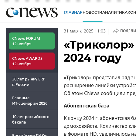
ГЛАВНАЯ
НОВОСТИ
АНАЛИТИКА
КО
|
31 марта 2025 11:03
ПОДЕЛИ
CNews FORUM
«Триколор»
12 ноября
2024 году
CNews AWARDS
12 ноября
«
Триколор
» представил ряд 
30 лет рынку ERP
в России
расширение линейки устройс
Об этом CNews сообщили пред
Главные
ИТ-сценарии
2026
Абонентская база
10 лет российского
К концу 2024 г.
абонентская б
бэкапа
домохозяйств. Количество кл
в формате HD, увеличилось на
Российские ПАКи