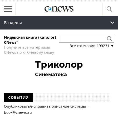
Разделы
Индексная книга (каталог)
CNews
*
Все категории
199231
▼
Получите все материалы
CNews по ключевому слову
Триколор
Синематека
СОБЫТИЯ
Опубликовать/исправить описание системы —
book@cnews.ru