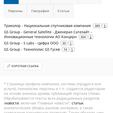
Персоны
География
Статьи
Триколор - Национальная спутниковая компания
389
5
GS Group - General Satellite - Дженерал Сателайт -
Инновационные технологии АО Концерн
364
2
GS Group - S Labs - Цифра ООО
30
1
GS Group - Технополис GS Гусев
74
1
КОРОТКАЯ ССЫЛКА
* Страница-профиль компании, системы (продукта или
услуги), технологии, персоны и т.п. создается редактором
на основе анализа архива публикаций портала CNews.
Обрабатываются тексты всех редакционных разделов
(
новости
, включая "Главные новости",
статьи
,
аналитические обзоры рынков, интервью, а также
содержание партнёрских проектов). Таким образом, чем