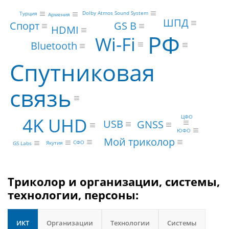
Dolby Atmos Sound System
Турция
Армения
ШПД
GS B
Спорт
HDMI
РФ
Wi-Fi
Bluetooth
Спутниковая
связь
4K UHD
ЦФО
USB
GNSS
ЮФО
Мой триколор
СФО
Якутия
GS Labs
Триколор и организации, системы,
технологии, персоны:
ИКТ
Организации
Технологии
Системы