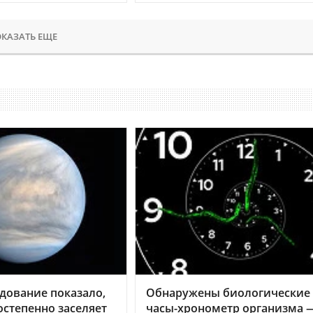
КАЗАТЬ ЕЩЕ
дование показало,
Обнаружены биологические
остепенно заселяет
часы-хронометр организма 