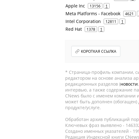
Apple Inc
13156
1
Meta Platforms - Facebook
4621
Intel Corporation
12811
1
Red Hat
1378
1
КОРОТКАЯ ССЫЛКА
* Страница-профиль компании, сис
редактором на основе анализа а
редакционных разделов (
новости
интервью, а также содержание па
CNews было с именем компании и
может быть дополнен (обогащен)
продукте/услуге.
Обработан архив публикаций порт
Ключевых фраз выявлено - 146332
Создано именных указателей - 19
Редакция Индексной книги CNews