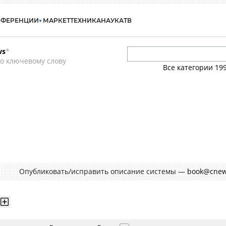
НФЕРЕНЦИИ
МАРКЕТ
ТЕХНИКА
НАУКА
ТВ
ws
*
о ключевому слову
Все категории
19
Опубликовать/исправить описание системы —
book@cnew