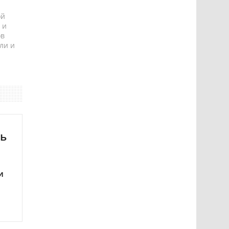
ой
 и
ов
ли и
ть
и