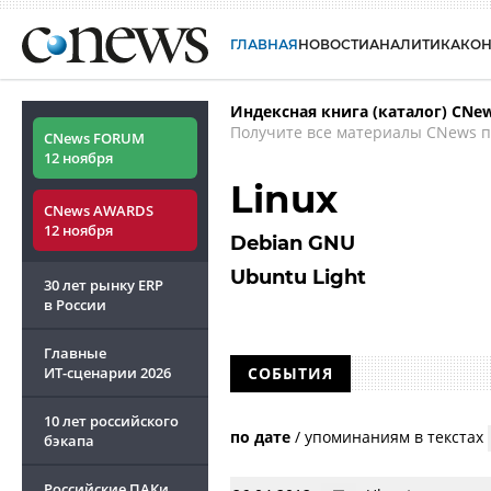
ГЛАВНАЯ
НОВОСТИ
АНАЛИТИКА
КО
Индексная книга (каталог) CNe
Получите все материалы CNews п
CNews FORUM
12 ноября
Linux
CNews AWARDS
12 ноября
Debian GNU
Ubuntu Light
30 лет рынку ERP
в России
Главные
ИТ-сценарии
2026
СОБЫТИЯ
10 лет российского
по дате
/
упоминаниям в текстах
бэкапа
Российские ПАКи