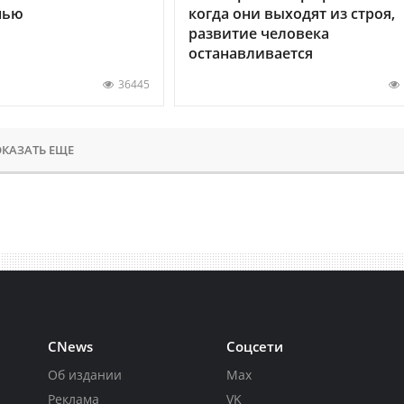
нью
когда они выходят из строя,
развитие человека
останавливается
36445
КАЗАТЬ ЕЩЕ
CNews
Соцсети
Об издании
Max
Реклама
VK