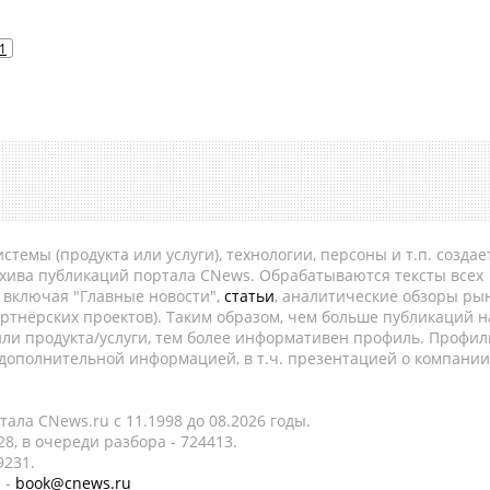
1
темы (продукта или услуги), технологии, персоны и т.п. создае
рхива публикаций портала CNews. Обрабатываются тексты всех
, включая "Главные новости",
статьи
, аналитические обзоры рын
ртнёрских проектов). Таким образом, чем больше публикаций н
ли продукта/услуги, тем более информативен профиль. Профил
 дополнительной информацией, в т.ч. презентацией о компании
ала CNews.ru c 11.1998 до 08.2026 годы.
8, в очереди разбора - 724413.
9231.
 -
book@cnews.ru