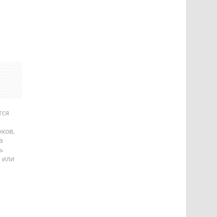
тся
ков,
а
ь
 или