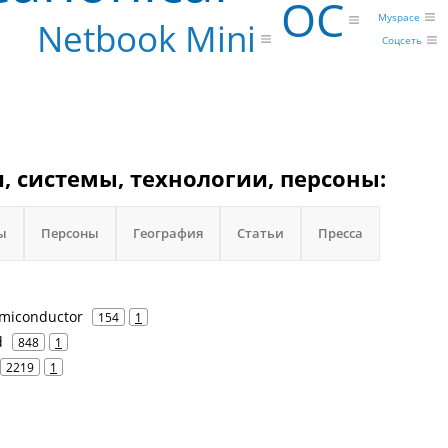
ОС
Myspace
Netbook Mini
Соцсеть
, системы, технологии, персоны:
ы
Персоны
География
Статьи
Пресса
emiconductor
154
1
d
848
1
2219
1