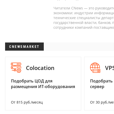
Читатели CNews — это руководит
экономики: индустрии информаци
технические специалисты депар
государственной власти, банков,
сотрудники компаний-поставщико
CNEWSMARKET
Colocation
VP
Подобрать ЦОД для
Подобрать
размещения ИТ-оборудования
сервер
От 815 руб./месяц
От 30 руб./м