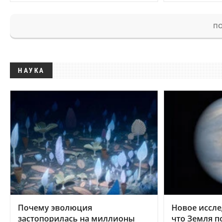
ПО
НАУКА
Почему эволюция
Новое иссле
застопорилась на миллионы
что Земля п