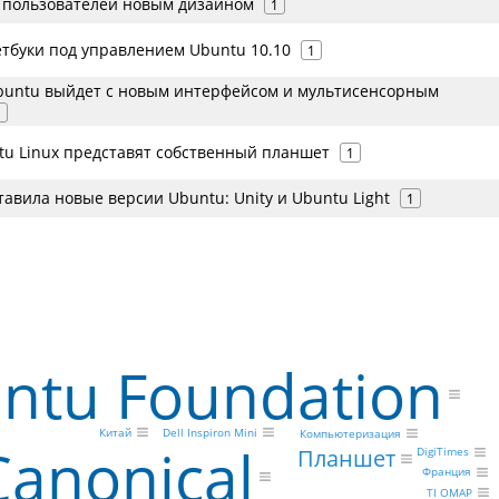
 пользователей новым дизайном
1
етбуки под управлением Ubuntu 10.10
1
buntu выйдет с новым интерфейсом и мультисенсорным
1
tu Linux представят собственный планшет
1
тавила новые версии Ubuntu: Unity и Ubuntu Light
1
ntu Foundation
Dell Inspiron Mini
Китай
Компьютеризация
Canonical
Планшет
DigiTimes
Франция
TI OMAP