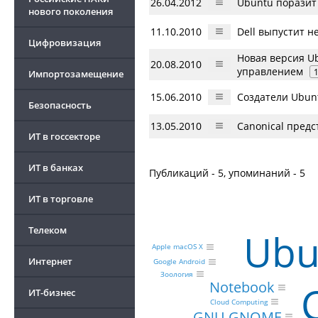
26.04.2012
Ubuntu поразит
нового поколения
11.10.2010
Dell выпустит н
Цифровизация
Новая версия U
20.08.2010
управлением
Импортозамещение
15.06.2010
Создатели Ubun
Безопасность
13.05.2010
Canonical предс
ИТ в госсекторе
ИТ в банках
Публикаций - 5, упоминаний - 5
ИТ в торговле
Телеком
Ubu
Apple macOS X
Интернет
Google Android
Зоология
Notebook
ИТ-бизнес
Cloud Computing
GNU GNOME