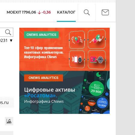
MOEXIT
1796,06
-0,36
КАТАЛОГ
CNEWS ANALYTICS
9231
▼
Топ-10 сфер применения
квантовых компьютеров.
Инфографика CNews
CNEWS ANALYTICS
Цифровые активы
«Росатома».
Инфографика CNews
s.ru