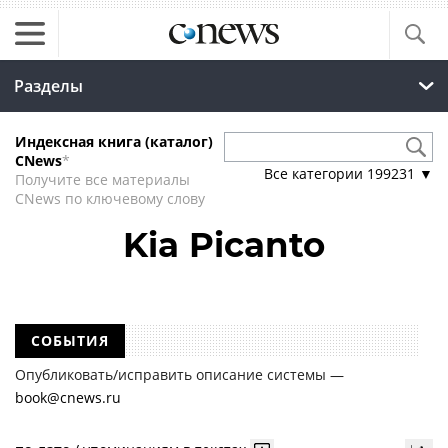
Разделы
Индексная книга (каталог)
CNews
*
Все категории
199231
▼
Получите все материалы
CNews по ключевому слову
Kia Picanto
СОБЫТИЯ
Опубликовать/исправить описание системы —
book@cnews.ru