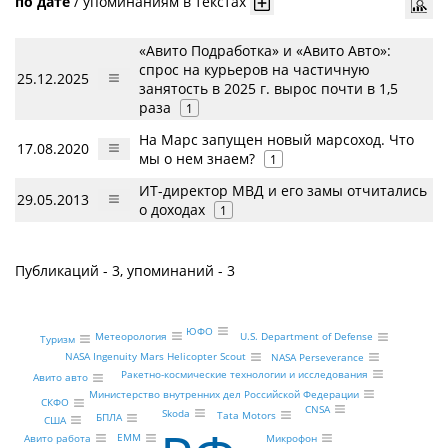
по дате
/
упоминаниям в текстах
«Авито Подработка» и «Авито Авто»:
спрос на курьеров на частичную
25.12.2025
занятость в 2025 г. вырос почти в 1,5
раза
1
На Марс запущен новый марсоход. Что
17.08.2020
мы о нем знаем?
1
ИТ-директор МВД и его замы отчитались
29.05.2013
о доходах
1
Публикаций - 3, упоминаний - 3
ЮФО
Метеорология
U.S. Department of Defense
Туризм
NASA Ingenuity Mars Helicopter Scout
NASA Perseverance
Ракетно-космические технологии и исследования
Авито авто
Министерство внутренних дел Российской Федерации
СКФО
CNSA
Skoda
Tata Motors
БПЛА
США
EMM
Авито работа
Микрофон