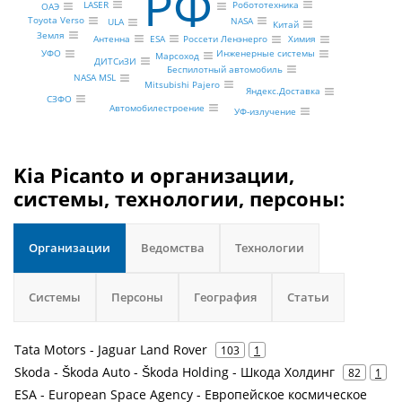
РФ
LASER
Робототехника
ОАЭ
Toyota Verso
NASA
ULA
Китай
Земля
Антенна
ESA
Химия
Россети Ленэнерго
Инженерные системы
УФО
Марсоход
ДИТСиЗИ
Беспилотный автомобиль
NASA MSL
Mitsubishi Pajero
Яндекс.Доставка
СЗФО
Автомобилестроение
УФ-излучение
Kia Picanto и организации,
системы, технологии, персоны:
Организации
Ведомства
Технологии
Системы
Персоны
География
Статьи
Tata Motors - Jaguar Land Rover
103
1
Skoda - Škoda Auto - Škoda Holding - Шкода Холдинг
82
1
ESA - European Space Agency - Европейское космическое