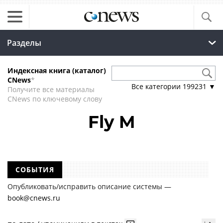
Разделы
Индексная книга (каталог)
CNews
*
Все категории
199231
▼
Получите все материалы
CNews по ключевому слову
Fly M
СОБЫТИЯ
Опубликовать/исправить описание системы —
book@cnews.ru