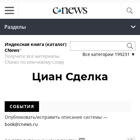
Разделы
Индексная книга (каталог)
CNews
*
Все категории
199231
▼
Получите все материалы
CNews по ключевому слову
Циан Сделка
СОБЫТИЯ
Опубликовать/исправить описание системы —
book@cnews.ru