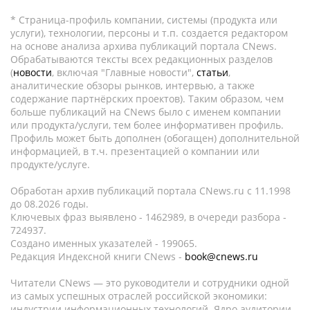
* Страница-профиль компании, системы (продукта или
услуги), технологии, персоны и т.п. создается редактором
на основе анализа архива публикаций портала CNews.
Обрабатываются тексты всех редакционных разделов
(
новости
, включая "Главные новости",
статьи
,
аналитические обзоры рынков, интервью, а также
содержание партнёрских проектов). Таким образом, чем
больше публикаций на CNews было с именем компании
или продукта/услуги, тем более информативен профиль.
Профиль может быть дополнен (обогащен) дополнительной
информацией, в т.ч. презентацией о компании или
продукте/услуге.
Обработан архив публикаций портала CNews.ru c 11.1998
до 08.2026 годы.
Ключевых фраз выявлено - 1462989, в очереди разбора -
724937.
Создано именных указателей - 199065.
Редакция Индексной книги CNews -
book@cnews.ru
Читатели CNews — это руководители и сотрудники одной
из самых успешных отраслей российской экономики:
индустрии информационных технологий. Ядро аудитории