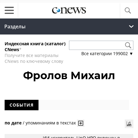
Разделы
Индексная книга (каталог)
CNews
*
Все категории
199002
▼
Получите все материалы
CNews по ключевому слову
Фролов Михаил
СОБЫТИЯ
по дате
/
упоминаниям в текстах
ИИ-ускоритель LinQ HPQ включен в