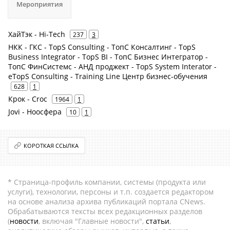
Мероприятия
ХайТэк - Hi-Tech
237
3
НКК - ГКС - TopS Consulting - ТопС Консалтинг - TopS
Business Integrator - TopS BI - ТопС Бизнес Интегратор -
ТопС ФинСистемс - АНД проджект - TopS System Interator -
eTopS Consulting - Training Line Центр бизнес-обучения
628
1
Крок - Croc
1964
1
Jovi - Ноосфера
10
1
КОРОТКАЯ ССЫЛКА
* Страница-профиль компании, системы (продукта или
услуги), технологии, персоны и т.п. создается редактором
на основе анализа архива публикаций портала CNews.
Обрабатываются тексты всех редакционных разделов
(
новости
, включая "Главные новости",
статьи
,