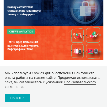
Почему соответствие
стандартам не гарантирует
защиту от киберугроз
CNEWS ANALYTICS
Топ-10 сфер применения
квантовых компьютеров.
Инфографика CNews
Мы используем Сookies для обеспечения наилучшего
ДРУГИЕ МАТЕРИАЛЫ РУБРИКИ
опыта работы на нашем сайте. Продолжая использовать
сайт, вы соглашаетесь с условиями
Пользовательского
соглашения
.
Как мигрировать в облако без
простоев и лишних затрат
Понятно