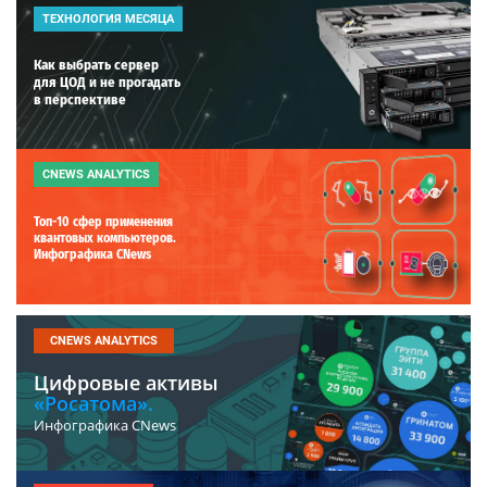
ТЕХНОЛОГИЯ МЕСЯЦА
Как выбрать сервер
для ЦОД и не прогадать
в перспективе
CNEWS ANALYTICS
Топ-10 сфер применения
квантовых компьютеров.
Инфографика CNews
CNEWS ANALYTICS
Цифровые активы
«Росатома».
Инфографика CNews