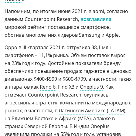
Напомним, по итогам июня 2021 г. Xiaomi, согласно
данным Counterpoint Research,
возглавляла
мировой рейтинг поставщиков смартфонов,
обогнав многолетних лидеров Samsung и Apple.
Oppo в III квартале 2021 г. отгрузила 38,1 млн
смартфонов – 11,1% рынка. Объем поставок вырос
на 23% год к году. Достойные показатели
бренду
обеспечило повышение продаж
гаджетов
в ценовых
диапазонах $400-$599 и $600-$799, в частности, таких
аппаратов как
Reno 6
, Find X3 и
Oneplus 9
. Как
отмечает Counterpoint Research, окупилась
агрессивная стратегия компании на международных
рынках, в частности, в
Латинской Америке
(
LATAM
),
на
Ближнем Востоке
и
Африке
(
MEA
), а также в
странах
Северной Европы
. В
Индии
Oneplus
увеличила продажи на 55% год к году, установив