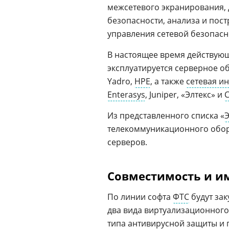
межсетевого экранирования, 
безопасности, анализа и пос
управления сетевой безопасн
В настоящее время действу
эксплуатируется серверное о
Yadro,
HPE
, а также
сетевая и
Enterasys
, Juniper, «Элтекс» и
C
Из представленного списка «
Э
телекоммуникационного обор
серверов.
Совместимость и 
По линии софта
ФТС
будут за
два вида виртуализационног
типа
антивирусной защиты
и 