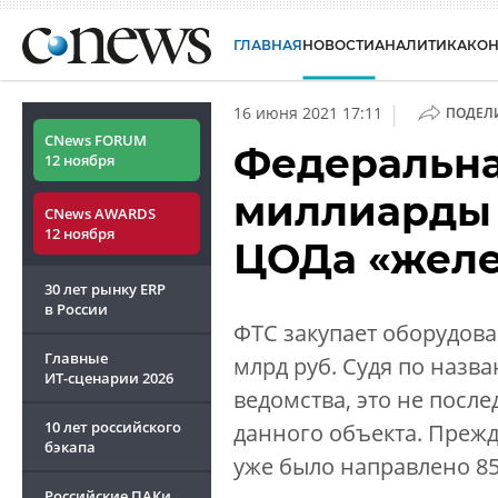
ГЛАВНАЯ
НОВОСТИ
АНАЛИТИКА
КО
|
16 июня 2021 17:11
ПОДЕЛ
CNews FORUM
Федеральна
12 ноября
миллиарды 
CNews AWARDS
12 ноября
ЦОДа «желе
30 лет рынку ERP
в России
ФТС закупает оборудова
Главные
млрд руб. Судя по назв
ИТ-сценарии
2026
ведомства, это не после
10 лет российского
данного объекта. Преж
бэкапа
уже было направлено 85
Российские ПАКи