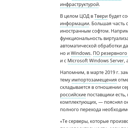
инфраструктурой
.
В целом ЦОД в
Твери
будет со
информации
. Большая часть 
иностранным софтом. Напри
функциональность виртуализа
автоматической обработки д
но и
Windows
.
ПО резервного
и с
Microsoft Windows Server
,
Напомним, в марте 2019 г. з
тему
импортозамещения
отме
складывается в отношении се
российские
поставщики есть,
комплектующих, — пояснял он
полного перехода необходим
«Те серверы, которые произво