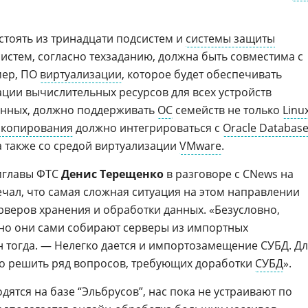
стоять из тринадцати подсистем и
системы защиты
систем, согласно техзаданию, должна быть совместима с
мер, ПО
виртуализации
, которое будет обеспечивать
ции вычислительных ресурсов для всех устройств
анных, должно поддерживать
ОС
семейств не только
Linu
 копирования
должно интегрироваться с
Oracle Databas
 а также со средой виртуализации
VMware
.
амглавы ФТС
Денис Терещенко
в разговоре с CNews на
чал, что самая сложная ситуация на этом направлении
рверов хранения и обработки данных. «Безусловно,
 но они сами собирают серверы из импортных
 тогда. — Нелегко дается и импортозамещение СУБД. Д
о решить ряд вопросов, требующих доработки
СУБД
».
дятся на базе “Эльбрусов”, нас пока не устраивают по