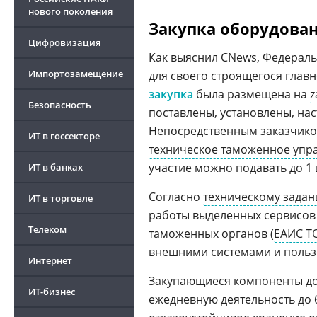
нового поколения
Закупка оборудован
Цифровизация
Как выяснил CNews, Федераль
Импортозамещение
для своего строящегося глав
закупка
была размещена на
z
Безопасность
поставлены, установлены, нас
Непосредственным заказчиком
ИТ в госсекторе
техническое таможенное упр
участие можно подавать до 1
ИТ в банках
Согласно
техническому зада
ИТ в торговле
работы выделенных сервисо
Телеком
таможенных органов (
ЕАИС Т
внешними системами и польз
Интернет
Закупающиеся компоненты до
ИТ-бизнес
ежедневную деятельность до 