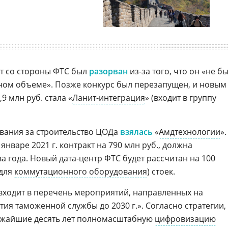
кт со стороны ФТС был
разорван
из-за того, что он «не б
ном объеме». Позже конкурс был перезапущен, и новым
 млн руб. стала «
Ланит-интеграция
» (входит в группу
вания за строительство ЦОДа
взялась
«
Амдтехнологии
».
январе 2021 г. контракт на 790 млн руб., должна
ва года. Новый дата-центр ФТС будет рассчитан на 100
(для
коммутационного оборудования
) стоек.
входит в перечень мероприятий, направленных на
ия таможенной службы до 2030 г.». Согласно стратегии,
ижайшие десять лет полномасштабную
цифровизацию