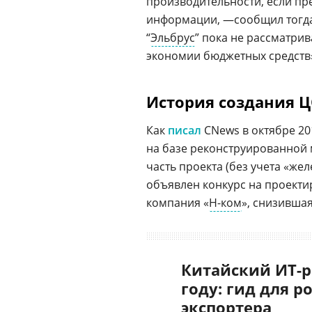
производительности, если пр
информации, —сообщил тогд
“
Эльбрус
” пока не рассматри
экономии бюджетных средств
История создания 
Как
писал
CNews в октябре 20
на базе реконструированной
часть проекта (без учета «жел
объявлен конкурс на проекти
компания «
Н-ком
», снизившая
Китайский ИТ-р
году: гид для р
экспортера