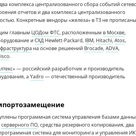
два комплекса централизованного сбора событий сетев
троения отчетов и два комплекса централизованного
остью. Конкретные вендоры «железа» в ТЗ не прописаны
ющим главным
ЦОДом ФТС
, расположенным
в Москве
,
борудование и
СХД
Hewlett-Packard,
IBM
,
Hitachi
,
Atos
,
нфраструктура
на основе решеений
Brocade
,
ADVA
,
isco
.
лтекс
» — российский разработчик и производитель
удования, а
Yadro
— отечественный производитель
импортозамещение
куплены программная система управления базами данны
о
серверного ПО
, средства резервного копирования, два
программная система для мониторинга и управления
ИК