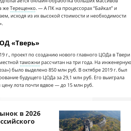
едполагается онлайн-обработка больших массивов
а же
Терещенко
. — А ПК на процессорах “Байкал” и
ваем, исходя из их высокой стоимости и необходимости
».
ЦОД «Тверь»
19 г., проект по созданию нового главного ЦОДа в Твери
 местной
таможни
рассчитан на три года. На инженерну
еза») было выделено 850 млн руб. В октябре 2019 г. был
рование будущего ЦОДа за 29,1 млн руб. Его выиграла
 цену лота почти вдвое — до 15 млн руб.
ынок в 2026
оссийского