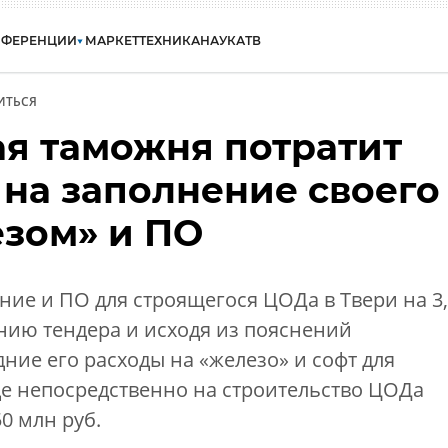
НФЕРЕНЦИИ
МАРКЕТ
ТЕХНИКА
НАУКА
ТВ
ИТЬСЯ
я таможня потратит
на заполнение своего
зом» и ПО
ние и ПО для строящегося ЦОДа в Твери на 3
анию тендера и исходя из пояснений
дние его расходы на «железо» и софт для
де непосредственно на строительство ЦОДа
0 млн руб.