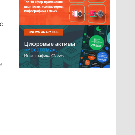
Топ-10 сфер применения
квантовых компьютеров.
Инфографика CNews
ПО
CNEWS ANALYTICS
Цифровые активы
.
«Росатома».
Инфографика CNews
а
ы