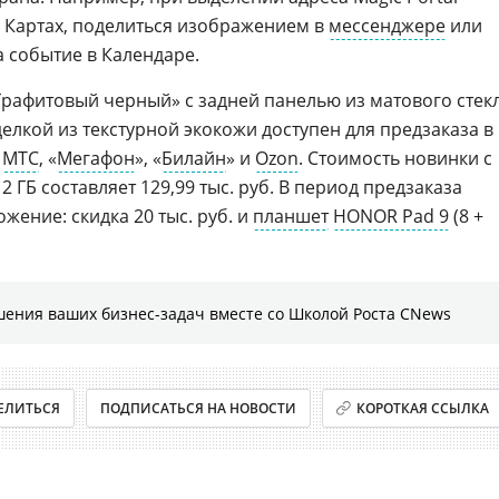
в Картах, поделиться изображением в
мессенджере
или
а событие в Календаре.
«Графитовый черный» с задней панелью из матового стек
елкой из текстурной экокожи доступен для предзаказа в
,
МТС
, «
Мегафон
», «
Билайн
» и
Ozon
. Стоимость новинки с
 ГБ составляет 129,99 тыс. руб. В период предзаказа
жение: скидка 20 тыс. руб. и
планшет
HONOR Pad 9
(8 +
шения ваших бизнес-задач вместе со Школой Роста CNews
ЕЛИТЬСЯ
ПОДПИСАТЬСЯ НА НОВОСТИ
КОРОТКАЯ ССЫЛКА