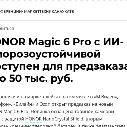
НФЕРЕНЦИИ
МАРКЕТ
ТЕХНИКА
НАУКА
ТВ
ЛИТЬСЯ
NOR Magic 6 Pro с ИИ-
морозоустойчивой
оступен для предзаказ
 50 тыс. руб.
оники и на маркетплейсах, в том числе в «М.Видео»,
фон», «Билайн» и Ozon открыт предзаказ на новый
 Magic 6 Pro
. Новинка оснащена тройной камерой
м с защитой
HONOR
NanoCrystal Shield, вторым
озу кремний-углеродной батареи, а также флагманским