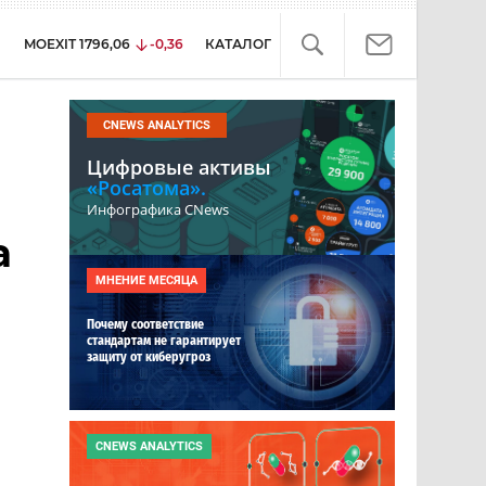
MOEXIT
1796,06
-0,36
КАТАЛОГ
CNEWS ANALYTICS
Цифровые активы
«Росатома».
Инфографика CNews
а
МНЕНИЕ МЕСЯЦА
Почему соответствие
стандартам не гарантирует
защиту от киберугроз
CNEWS ANALYTICS