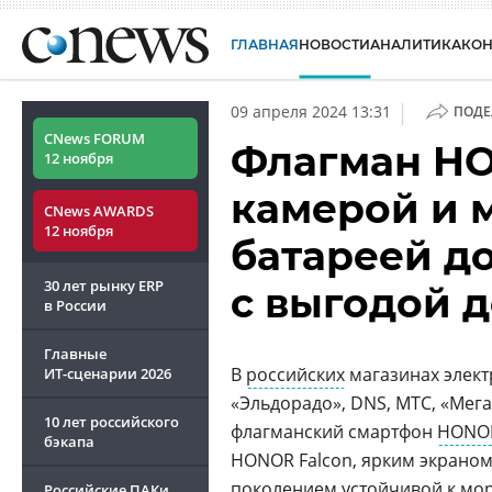
ГЛАВНАЯ
НОВОСТИ
АНАЛИТИКА
КО
|
09 апреля 2024 13:31
ПОДЕ
CNews FORUM
Флагман HO
12 ноября
камерой и 
CNews AWARDS
12 ноября
батареей д
30 лет рынку ERP
с выгодой до
в России
Главные
В
российских
магазинах электр
ИТ-сценарии
2026
«Эльдорадо», DNS, МТС, «Мега
10 лет российского
флагманский смартфон
HONOR
бэкапа
HONOR Falcon, ярким экрано
поколением устойчивой к мор
Российские ПАКи