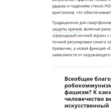
ударам и падениям стекло HO
кристаллов, что обеспечивает
Традиционно для смартфоно
защиты зрения
, включая рек
«Циркадный ночной экран» с
точной регулировки синего св
привычек, а новая функция «
зависимости от окружающего
Всеобщее благо
робокоммунизм
фашизм? К как
человечество в
искусственный