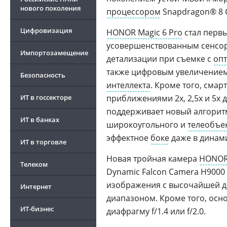
нового поколения
процессором
Snapdragon® 8 
Цифровизация
HONOR Magic 6 Pro
стал первы
усовершенствованным сенсоро
Импортозамещение
детализации при съемке с
оп
также цифровым увеличением
Безопасность
интеллекта
. Кроме того, сма
ИТ в госсекторе
приближениями 2х, 2,5х и 5х 
поддерживает новый алгорит
ИТ в банках
широкоугольного и
телеобъе
эффектное
боке
даже в динам
ИТ в торговле
Новая тройная камера
HONOR
Телеком
Dynamic Falcon Camera H9000
изображения с высочайшей д
Интернет
диапазоном. Кроме того, осн
ИТ-бизнес
диафрагму f/1.4 или f/2.0.