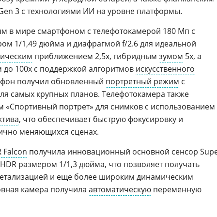
Gen 3 с технологиями ИИ на уровне платформы.
м в мире смартфоном с телефотокамерой 180 Мп с
м 1/1,49 дюйма и диафрагмой f/2.6 для идеальной
тическим
приближением 2,5х, гибридным
зумом
5х, а
 до 100х с поддержкой алгоритмов
искусственного
ртфон получил обновленный
портретный режим
с
для самых крупных планов. Телефотокамера также
м «Спортивный портрет» для снимков с использованием
ктива
, что обеспечивает быструю фокусировку и
ично меняющихся сценах.
 Falcon
получила инновационный основной сенсор Sup
 HDR размером 1/1,3 дюйма, что позволяет получать
етализацией и еще более широким динамическим
овная камера получила
автоматическую
переменную