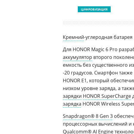
ЦИФРОВИЗАЦИЯ
Кремний
-углеродная батарея
Для HONOR Magic 6 Pro разр
аккумулятор
второго поколени
емкость без существенного и
-20 градусов. Смартфон такж
HONOR E1, который обеспечи
низком уровне заряда, а так
зарядки
HONOR SuperCharge
д
зарядка
HONOR Wireless Super
Snapdragon® 8 Gen 3
обеспеч
процессорных вычислений и н
Qualcomm® AI Engine техноло