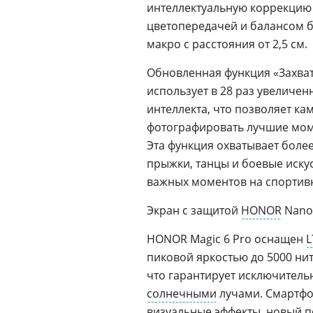
интеллектуальную коррекцию
цветопередачей и балансом б
макро с расстояния от 2,5 см.
Обновленная функция «Захват
использует в 28 раз увеличе
интеллекта, что позволяет к
фотографировать лучшие мом
Эта функция охватывает боле
прыжки, танцы и боевые искусс
важных моментов на спортивн
Экран с защитой
HONOR
NanoC
HONOR Magic 6 Pro оснащен
L
пиковой яркостью до 5000 ни
что гарантирует исключител
солнечными
лучами. Смартфо
визуальные эффекты, новый