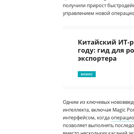
получили прирост быстродейс
управлением новой операци
Китайский ИТ-р
году: гид для р
экспортера
БИЗНЕС
Одним из ключевых нововведе
интеллекта, включая Magic P
интерфейсом, когда
операцио
позволяет выполнять послед
вместо нескольких касаний эк