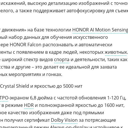
 искажений, высокую детализацию изображений с точно
елого, а также поддерживает автофокусировку для съем
 движения» на базе технологии
HONOR AI Motion Sensin
нный набор данных для обучения искусственного
амере HONOR Falcon распознавать и автоматически
енты с появлением в кадре людей, некоторых
животных
.
е широкий спектр видов
спорта
и деятельности, таких как
тва и другие – это делает ее идеальной для захвата
ых мероприятиях и гонках.
rystal Shield и яркостью до 5000 нит
TPO
-экраном 6,8 дюйма с частотой обновления 1-120 Гц,
т в режиме
HDR
и полноэкранной яркостью до 1600 нит,
ьное качество изображения даже под прямыми
н получил сертификат
Dolby Vision
за потрясающие
 полноэкранный режим
Always-on-display
и устойчивое к