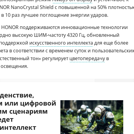
NOR NanoCrystal Shield с повышенной на 50% плотность
 в 10 раз лучшее поглощение энергии ударов.
в HONOR поддерживаются инновационные технологии
ордно высокую ШИМ-частоту 4320 Гц, обновленный
 поддержкой
искусственного интеллекта
для еще более
ета в соответствии с временем суток и пользовательски
Естественный тон» регулирует
цветопередачу
в
 освещения.
денствие,
 или цифровой
им сценариям
едет
 интеллект