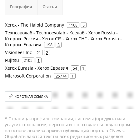
География
Статьи
Xerox - The Haloid Company
1168
5
Техноэволаб - Technoevolab - Кселаб - Xerox Russia -
Ксерокс Россия - Xerox CIS - Xerox СНГ - Xerox Eurasia -
Ксерокс Евразия
198
3
Visioneer Inc
21
2
Fujitsu
2105
1
Xerox Eurasia - Xerox Евразия
54
1
Microsoft Corporation
25774
1
КОРОТКАЯ ССЫЛКА
* Страница-профиль компании, системы (продукта или
услуги), технологии, персоны и т.п. создается редактором
на основе анализа архива публикаций портала CNews.
Обрабатываются тексты всех редакционных разделов