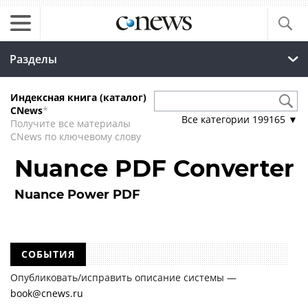
Разделы
Индексная книга (каталог)
CNews
*
Все категории
199165
▼
Получите все материалы
CNews по ключевому слову
Nuance PDF Converter
Nuance Power PDF
СОБЫТИЯ
Опубликовать/исправить описание системы —
book@cnews.ru