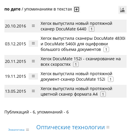
по дате
/
упоминаниям в текстах
Xerox выпустила новый протяжной
20.10.2016
сканер DocuMate 6440
1
Xerox выпустила сканеры DocuMate 4830i
03.12.2015
и DocuMate 5460i для оцифровки
большого объема документов
1
Xerox DocuMate 152i - сканирование на
20.11.2015
всех скоростях
1
Xerox выпустила новый протяжной
19.11.2015
документ-сканер DocuMate 152i
1
Xerox выпустила новый протяжной
13.05.2015
цветной сканер формата A4
1
Публикаций - 6, упоминаний - 6
Оптические технологии
Энергетика