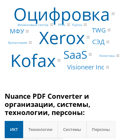
Оцифровка
PFUL
Финансовый сектор
Fujitsu
Xerox
TWG
МФУ
СЭД
Бухгалтерия
SaaS
Kofax
Логистика
Visioneer Inc
Nuance PDF Converter и
организации, системы,
технологии, персоны:
ИКТ
Технологии
Системы
Персоны