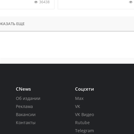
36438
КАЗАТЬ ЕЩЕ
CNews
Соцсети
Об издании
Max
Реклама
VK
Вакансии
VK Видео
Контакты
Rutube
Telegram