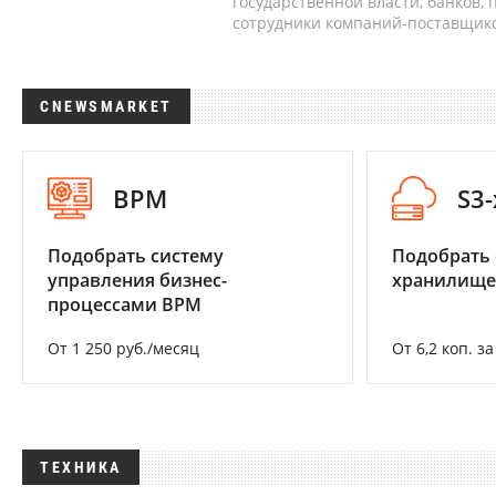
государственной власти, банков,
сотрудники компаний-поставщико
CNEWSMARKET
BPM
S3
Подобрать систему
Подобрать
управления бизнес-
хранилище
процессами BPM
От 1 250 руб./месяц
От 6,2 коп. з
ТЕХНИКА