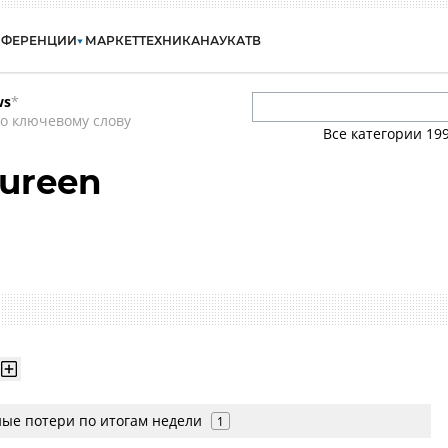
НФЕРЕНЦИИ
МАРКЕТ
ТЕХНИКА
НАУКА
ТВ
ws
*
о ключевому слову
Все категории
19
ureen
ые потери по итогам недели
1