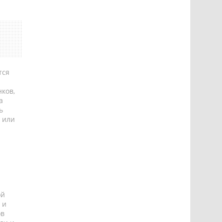
тся
ков,
а
ь
 или
ой
 и
ов