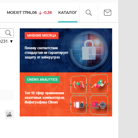
MOEXIT
1796,06
-0,36
КАТАЛОГ
МНЕНИЕ МЕСЯЦА
9231
▼
Почему соответствие
стандартам не гарантирует
защиту от киберугроз
CNEWS ANALYTICS
Топ-10 сфер применения
квантовых компьютеров.
Инфографика CNews