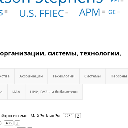
PPI
s
АРМ
U.S. FFIEC
GE
 организации, системы, технологии,
мства
Ассоциации
Технологии
Системы
Персоны
са
ИАА
НИИ, ВУЗы и библиотеки
Майкросистемс - Май Эс Кью Эл
2253
2
)
485
2