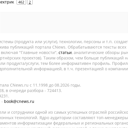
электрик
462
2
темы (продукта или услуги), технологии, персоны и т.п. создае
рхива публикаций портала CNews. Обрабатываются тексты всех
, включая "Главные новости",
статьи
, аналитические обзоры рын
ртнёрских проектов). Таким образом, чем больше публикаций н
ли продукта/услуги, тем более информативен профиль. Профил
 дополнительной информацией, в т.ч. презентацией о компании
ала CNews.ru c 11.1998 до 08.2026 годы.
8, в очереди разбора - 724413.
9231.
 -
book@cnews.ru
ели и сотрудники одной из самых успешных отраслей российск
онных технологий. Ядро аудитории составляют топ-менеджеры
таментов информатизации федеральных и региональных орган