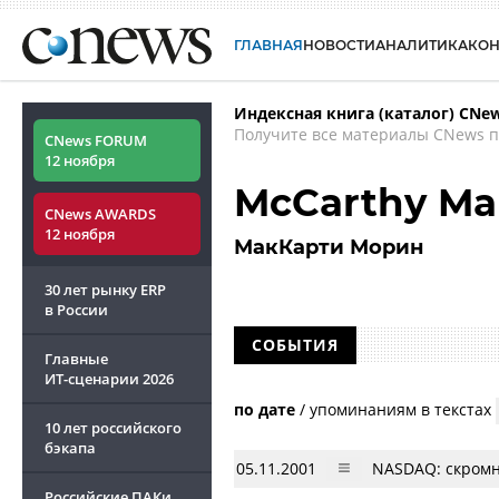
ГЛАВНАЯ
НОВОСТИ
АНАЛИТИКА
КО
Индексная книга (каталог) CNe
Получите все материалы CNews п
CNews FORUM
12 ноября
McCarthy Ma
CNews AWARDS
12 ноября
МакКарти Морин
30 лет рынку ERP
в России
СОБЫТИЯ
Главные
ИТ-сценарии
2026
по дате
/
упоминаниям в текстах
10 лет российского
бэкапа
05.11.2001
NASDAQ: скромн
Российские ПАКи