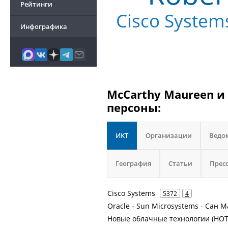
Рейтинги
Cisco System
Инфографика
McCarthy Maureen и
персоны:
ИКТ
Организации
Ведо
География
Статьи
Прес
Cisco Systems
5372
4
Oracle - Sun Microsystems - Сан 
Новые облачные технологии (НОТ