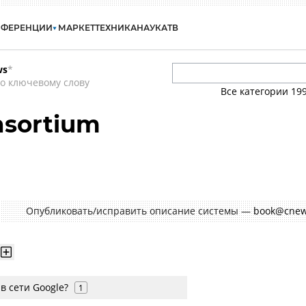
НФЕРЕНЦИИ
МАРКЕТ
ТЕХНИКА
НАУКА
ТВ
ws
*
о ключевому слову
Все категории
19
nsortium
Опубликовать/исправить описание системы —
book@cnew
в сети Google?
1