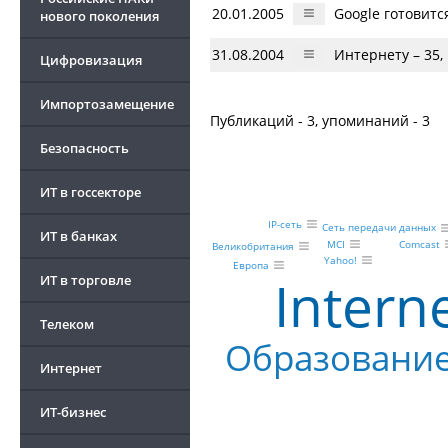
20.01.2005
Google готовитс
нового поколения
31.08.2004
Интернету – 35,
Цифровизация
Импортозамещение
Публикаций - 3, упоминаний - 3
Безопасность
ИТ в госсекторе
IP-сеть
Сеть передачи данных
ИТ в банках
Comcast
MCI
Великобритания
Yahoo!
Европа
Intern
ИТ в торговле
Телеком
Образовани
Интернет
ИТ-бизнес