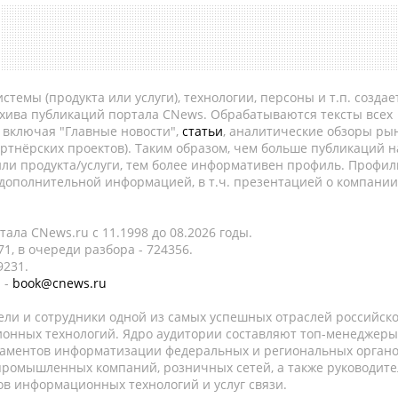
темы (продукта или услуги), технологии, персоны и т.п. создае
рхива публикаций портала CNews. Обрабатываются тексты всех
, включая "Главные новости",
статьи
, аналитические обзоры рын
ртнёрских проектов). Таким образом, чем больше публикаций н
ли продукта/услуги, тем более информативен профиль. Профил
 дополнительной информацией, в т.ч. презентацией о компании
ала CNews.ru c 11.1998 до 08.2026 годы.
1, в очереди разбора - 724356.
9231.
 -
book@cnews.ru
ели и сотрудники одной из самых успешных отраслей российск
онных технологий. Ядро аудитории составляют топ-менеджеры
таментов информатизации федеральных и региональных орган
 промышленных компаний, розничных сетей, а также руководите
в информационных технологий и услуг связи.