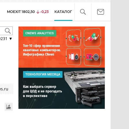
MOEXIT
1802,50
-0,23
КАТАЛОГ
CNEWS ANALYTICS
9231
▼
Топ-10 сфер применения
квантовых компьютеров.
Инфографика CNews
ТЕХНОЛОГИЯ МЕСЯЦА
Как выбрать сервер
s.ru
для ЦОД и не прогадать
в перспективе