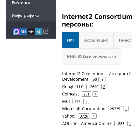
Рейтинги
Internet2 Consortiu
Инфографика
персоны:
ИКТ
Ассоциации
Техно
НИИ, ВУЗы и библиотеки
Internet2 Consortium - Интернет2 
Development
50
3
Google LLC
12690
2
Comcast
231
1
MCI
177
1
Microsoft Corporation
25775
1
Yahoo!
3726
1
AOL Inc - America Online
1883
1