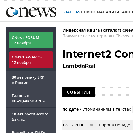
ГЛАВНАЯ
НОВОСТИ
АНАЛИТИКА
КО
Индексная книга (каталог) CNe
Получите все материалы CNews п
CNews FORUM
12 ноября
Internet2 Co
CNews AWARDS
12 ноября
LambdaRail
30 лет рынку ERP
в России
СОБЫТИЯ
Главные
ИТ-сценарии
2026
по дате
/
упоминаниям в текстах
10 лет российского
бэкапа
08.02.2006
Европа попадет 
Российские ПАКи