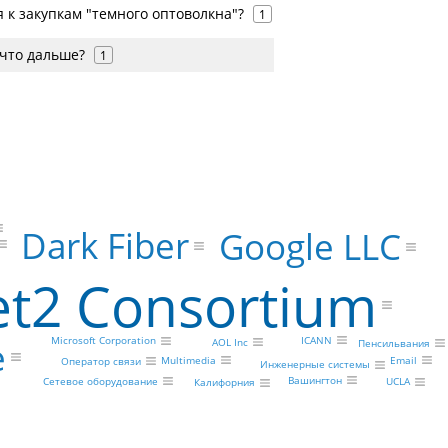
я к закупкам "темного оптоволкна"?
1
 что дальше?
1
Dark Fiber
Google LLC
et2 Consortium
ICANN
Microsoft Corporation
е
AOL Inc
Пенсильвания
Multimedia
Email
Оператор связи
Инженерные системы
Вашингтон
Сетевое оборудование
UCLA
Калифорния