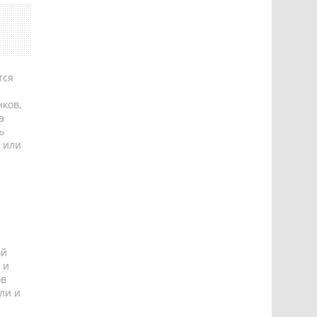
тся
ков,
а
ь
 или
ой
 и
ов
ли и