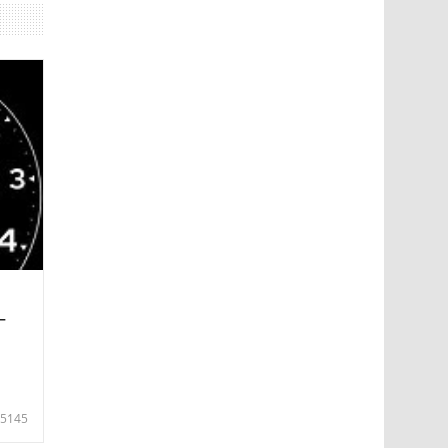
—
5145