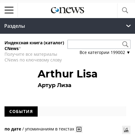
Разделы
Индексная книга (каталог)
CNews
*
Все категории
199002
▼
Получите все материалы
CNews по ключевому слову
Arthur Lisa
Артур Лиза
СОБЫТИЯ
по дате
/
упоминаниям в текстах