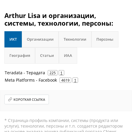
Arthur Lisa и организации,
системы, технологии, персоны:
ИКТ
Организации
Технологии
Персоны
География
Статьи
ИАА
Teradata - Терадата
225
1
Meta Platforms - Facebook
4619
1
КОРОТКАЯ ССЫЛКА
* Страница-профиль компании, системы (продукта или
услуги), технологии, персоны и т.п. создается редактором
на основе анализа архива публикаций портала CNews.