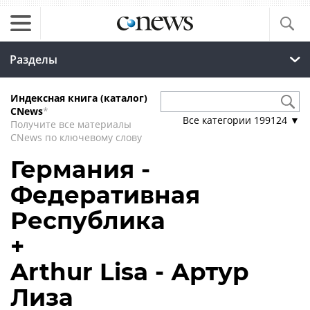
Разделы
Индексная книга (каталог)
CNews
*
Все категории
199124
▼
Получите все материалы
CNews по ключевому слову
Германия -
Федеративная
Республика
+
Arthur Lisa - Артур
Лиза