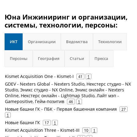
Юна Инжиниринг и организации,
системы, технологии, персоны:
ИКТ
Организации
Ведомства
Технологии
Персоны
География
Статьи
Пресса
Kismet Acquisition One - Kismet-I
41
1
GDEV - Nexters Global - Nexters Studio, Некстерс студио - NX
Studio, Эникс студио - NX Online, Эникс онлайн - Nexters
Online, Некстерс онлайн - Lightmap Studio, Лайт мэп -
Gamepositive, Гейм-позитив
46
1
Новые башни ГК - ПБК - Первая башенная компания
27
1
Новые башни ГК
17
1
Kismet Acquisition Three - Kismet-III
10
1