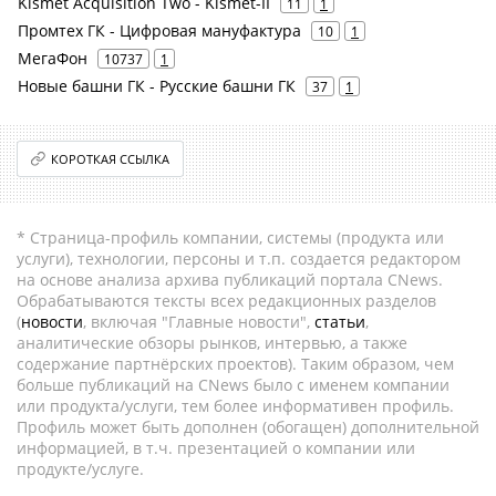
Kismet Acquisition Two - Kismet-II
11
1
Промтех ГК - Цифровая мануфактура
10
1
МегаФон
10737
1
Новые башни ГК - Русские башни ГК
37
1
КОРОТКАЯ ССЫЛКА
* Страница-профиль компании, системы (продукта или
услуги), технологии, персоны и т.п. создается редактором
на основе анализа архива публикаций портала CNews.
Обрабатываются тексты всех редакционных разделов
(
новости
, включая "Главные новости",
статьи
,
аналитические обзоры рынков, интервью, а также
содержание партнёрских проектов). Таким образом, чем
больше публикаций на CNews было с именем компании
или продукта/услуги, тем более информативен профиль.
Профиль может быть дополнен (обогащен) дополнительной
информацией, в т.ч. презентацией о компании или
продукте/услуге.