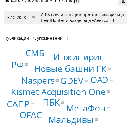
по дате
/
упоминаниям в текстах
США ввели санкции против совладельца
13.12.2023
HeadHunter и владельца «Авито»
1
Публикаций - 1, упоминаний - 1
СМБ
Инжиниринг
РФ
Новые башни ГК
ОАЭ
Naspers
GDEV
Kismet Acquisition One
ПБК
САПР
МегаФон
OFAC
Мальдивы