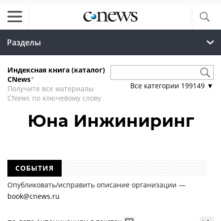
Разделы
Индексная книга (каталог)
CNews
*
Все категории
199149
▼
Получите все материалы
CNews по ключевому слову
Юна Инжиниринг
СОБЫТИЯ
Опубликовать/исправить описание организации —
book@cnews.ru