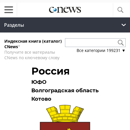
Разделы
Индексная книга (каталог)
CNews
*
Все категории
199231
▼
Получите все материалы
CNews по ключевому слову
Россия
ЮФО
Волгоградская область
Котово