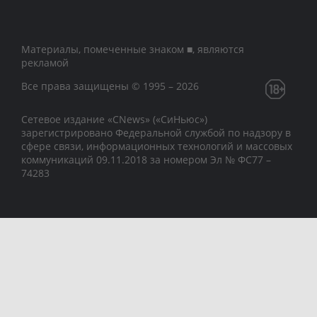
Материалы, помеченные знаком ■, являются
рекламой
Все права защищены © 1995 – 2026
Сетевое издание «CNews» («СиНьюс»)
зарегистрировано Федеральной службой по надзору в
сфере связи, информационных технологий и массовых
коммуникаций 09.11.2018 за номером Эл № ФС77 –
74283