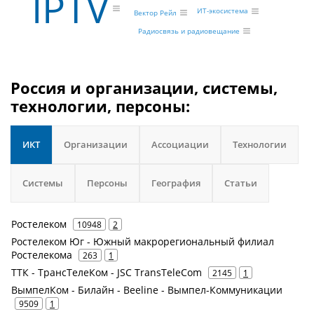
IPTV
ИТ-экосистема
Вектор Рейл
Радиосвязь и радиовещание
Россия и организации, системы,
технологии, персоны:
ИКТ
Организации
Ассоциации
Технологии
Системы
Персоны
География
Статьи
Ростелеком
10948
2
Ростелеком Юг - Южный макрорегиональный филиал
Ростелекома
263
1
ТТК - ТрансТелеКом - JSC TransTeleCom
2145
1
ВымпелКом - Билайн - Beeline - Вымпел-Коммуникации
9509
1