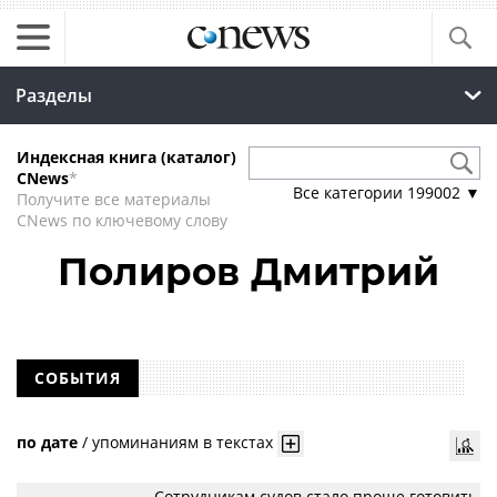
Разделы
Индексная книга (каталог)
CNews
*
Все категории
199002
▼
Получите все материалы
CNews по ключевому слову
Полиров Дмитрий
СОБЫТИЯ
по дате
/
упоминаниям в текстах
Сотрудникам судов стало проще готовить