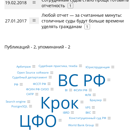
19.02.2018
отчетность
1
Любой отчет — за считанные минуты:
27.01.2017
столичные суды будут больше времени
уделять гражданам
1
Публикаций - 2, упоминаний - 2
Судебная практика, тяжба
Арбитраж
Юриспруденция
ВС РФ
Open Source software
Судебный департамент
ФССП РФ
РФ
ФСИН РФ СИЗО
ФСИН РФ
BI
Крок
САПР
ФЛК
Браузер
Search engine
PostgreSQL
VPS
ЦФО
IBRD
ВКС
Конституционный суд РФ
World Bank Group