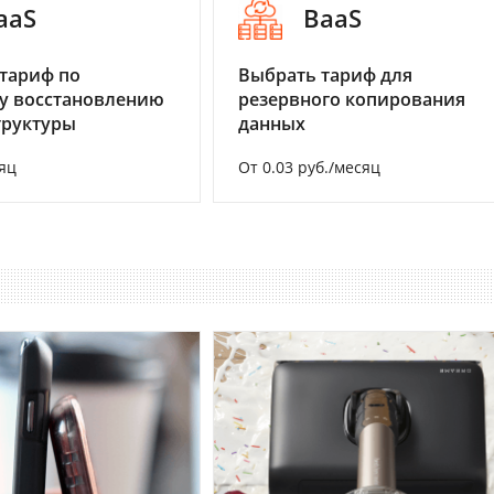
aaS
BaaS
тариф по
Выбрать тариф для
у восстановлению
резервного копирования
труктуры
данных
яц
От 0.03 руб./месяц