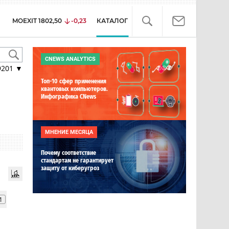
MOEXIT
1802,50
-0,23
КАТАЛОГ
CNEWS ANALYTICS
9201
▼
Топ-10 сфер применения
квантовых компьютеров.
Инфографика CNews
МНЕНИЕ МЕСЯЦА
Почему соответствие
стандартам не гарантирует
защиту от киберугроз
1