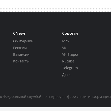
CNews
Соцсети
Об издании
Max
Реклама
VK
Вакансии
VK Видео
Контакты
Rutube
Telegram
Дзен
но Федеральной службой по надзору в сфере связи, информаци