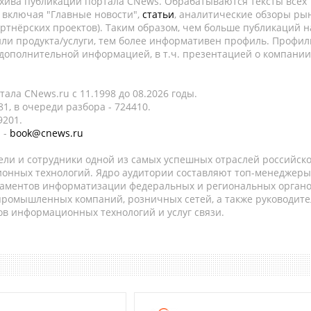
рхива публикаций портала CNews. Обрабатываются тексты всех
, включая "Главные новости",
статьи
, аналитические обзоры рын
ртнёрских проектов). Таким образом, чем больше публикаций н
ли продукта/услуги, тем более информативен профиль. Профил
 дополнительной информацией, в т.ч. презентацией о компании
ала CNews.ru c 11.1998 до 08.2026 годы.
1, в очереди разбора - 724410.
9201.
 -
book@cnews.ru
ели и сотрудники одной из самых успешных отраслей российск
онных технологий. Ядро аудитории составляют топ-менеджеры
таментов информатизации федеральных и региональных орган
 промышленных компаний, розничных сетей, а также руководите
в информационных технологий и услуг связи.