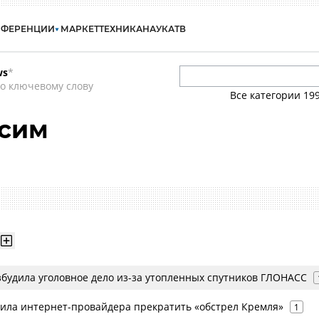
НФЕРЕНЦИИ
МАРКЕТ
ТЕХНИКА
НАУКА
ТВ
ws
*
о ключевому слову
Все категории
19
сим
збудила уголовное дело из-за утопленных спутников ГЛОНАСС
ила интернет-провайдера прекратить «обстрел Кремля»
1