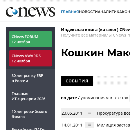
ГЛАВНАЯ
НОВОСТИ
АНАЛИТИКА
КО
Индексная книга (каталог) CNe
Получите все материалы CNews п
CNews FORUM
12 ноября
Кошкин Мак
CNews AWARDS
12 ноября
30 лет рынку ERP
в России
СОБЫТИЯ
Главные
по дате
/
упоминаниям в текстах
ИТ-сценарии
2026
10 лет российского
23.05.2011
Прокуратура во
бэкапа
14.01.2011
Милиция застав
Российские ПАКи