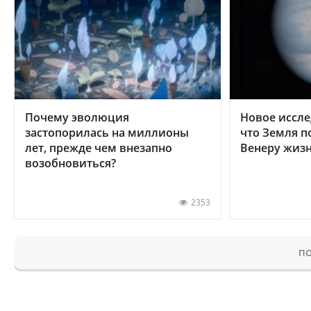
Почему эволюция
Новое иссле
застопорилась на миллионы
что Земля п
лет, прежде чем внезапно
Венеру жиз
возобновиться?
2353
ПО