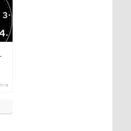
—
5118