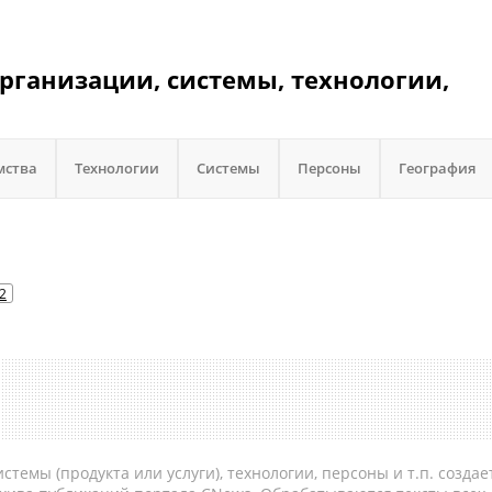
ганизации, системы, технологии,
мства
Технологии
Системы
Персоны
География
2
темы (продукта или услуги), технологии, персоны и т.п. создае