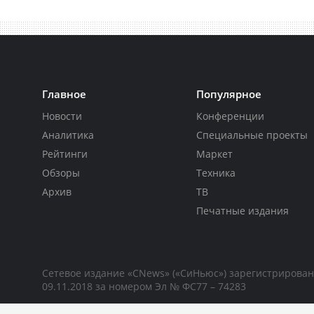
Главное
Популярное
Новости
Конференции
Аналитика
Специальные проекты
Рейтинги
Маркет
Обзоры
Техника
Архив
ТВ
Печатные издания
Сетевое издание «CNews» («СиНьюс») зарегистрирова
09.11.2018 за номером Эл № ФС77 – 74283