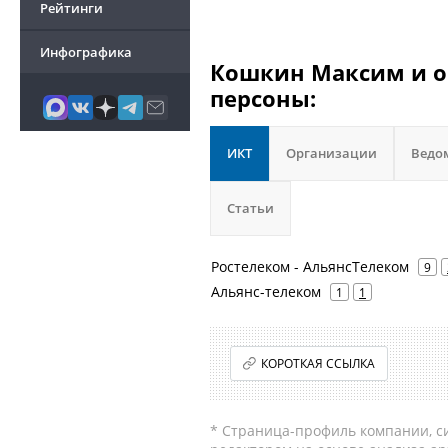
Рейтинги
Инфографика
Кошкин Максим и ор
персоны:
ИКТ
Организации
Ведо
Статьи
Ростелеком - АльянсТелеком
9
Альянс-телеком
1
1
КОРОТКАЯ ССЫЛКА
* Страница-профиль компании, сис