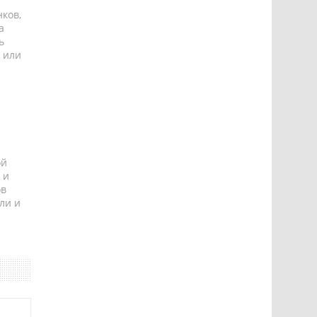
ков,
а
ь
 или
ой
 и
ов
ли и