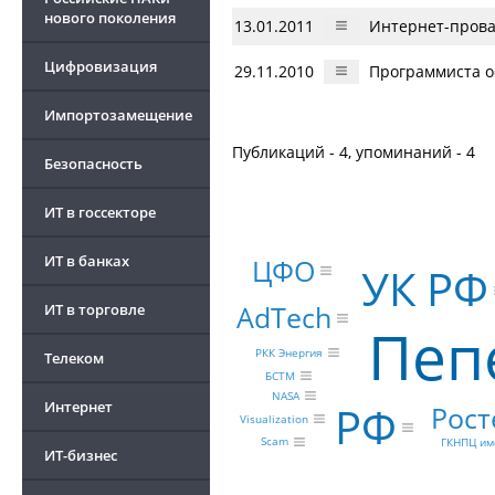
нового поколения
13.01.2011
Интернет-прова
Цифровизация
29.11.2010
Программиста о
Импортозамещение
Публикаций - 4, упоминаний - 4
Безопасность
ИТ в госсекторе
ИТ в банках
ЦФО
УК РФ
AdTech
ИТ в торговле
Пеп
РКК Энергия
Телеком
БСТМ
NASA
РФ
Интернет
Рост
Visualization
Scam
ГКНПЦ им
ИТ-бизнес