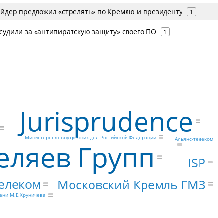
йдер предложил «стрелять» по Кремлю и президенту
1
судили за «антипиратскую защиту» своего ПО
1
Jurisprudence
Министерство внутренних дел Российской Федерации
Альянс-телеком
еляев Групп
ISP
елеком
Московский Кремль ГМЗ
ени М.В.Хруничева