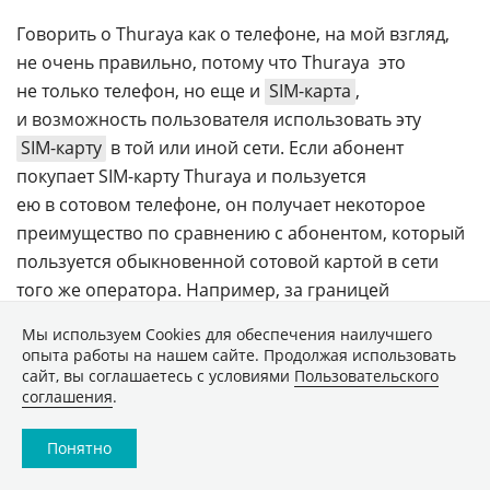
Говорить о Thuraya как о телефоне, на мой взгляд,
не очень правильно, потому что Thuraya  это
не только телефон, но еще и
SIM-карта
,
и возможность пользователя использовать эту
SIM-карту
в той или иной сети. Если абонент
покупает
SIM-карту
Thuraya и пользуется
ею в сотовом телефоне, он получает некоторое
преимущество по сравнению с абонентом, который
пользуется обыкновенной сотовой картой в сети
того же оператора. Например, за границей
у пользователя
SIM-карты
Thuraya будет более
Мы используем Сookies для обеспечения наилучшего
дешевая входящая связь  максимальный входящий
опыта работы на нашем сайте. Продолжая использовать
тариф
Thuraya составляет 25 центов. Определенное
сайт, вы соглашаетесь с условиями
Пользовательского
соглашения
.
количество пользователей используют
SIM-карту
Thuraya именно так. Важно отметить, что количество
Понятно
пользователей Thuraya не считается по количеству
телефонов.