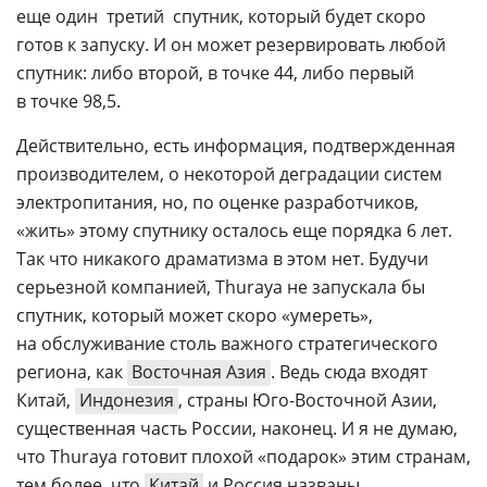
еще один  третий  спутник, который будет скоро
готов к запуску. И он может резервировать любой
спутник: либо второй, в точке 44, либо первый 
в точке 98,5.
Действительно, есть информация, подтвержденная
производителем, о некоторой деградации систем
электропитания, но, по оценке разработчиков,
«жить» этому спутнику осталось еще порядка 6 лет.
Так что никакого драматизма в этом нет. Будучи
серьезной компанией, Thuraya не запускала бы
спутник, который может скоро «умереть»,
на обслуживание столь важного стратегического
региона, как
Восточная Азия
. Ведь сюда входят
Китай,
Индонезия
, страны
Юго-Восточной
Азии,
существенная часть России, наконец. И я не думаю,
что Thuraya готовит плохой «подарок» этим странам,
тем более, что
Китай
и Россия названы