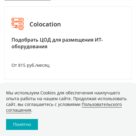
Colocation
Подобрать ЦОД для размещения ИТ-
оборудования
От 815 руб./месяц
Мы используем Сookies для обеспечения наилучшего
опыта работы на нашем сайте. Продолжая использовать
IP-телефония
сайт, вы соглашаетесь с условиями
Пользовательского
соглашения
.
Подобрать тариф на IP-телефонию и
виртуальную АТС
Понятно