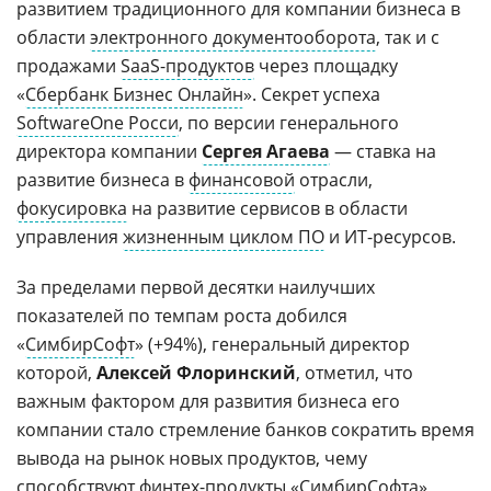
развитием традиционного для компании бизнеса в
области
электронного документооборота
, так и с
продажами
SaaS-продуктов
через площадку
«
Сбербанк Бизнес Онлайн
». Секрет успеха
SoftwareOne Росси
, по версии генерального
директора компании
Сергея Агаева
— ставка на
развитие бизнеса в
финансовой
отрасли,
фокусировка
на развитие сервисов в области
управления
жизненным циклом ПО
и ИТ-ресурсов.
За пределами первой десятки наилучших
показателей по темпам роста добился
«
СимбирСофт
» (+94%), генеральный директор
которой,
Алексей Флоринский
, отметил, что
важным фактором для развития бизнеса его
компании стало стремление банков сократить время
вывода на рынок новых продуктов, чему
способствуют
финтех
-продукты «СимбирСофта»,