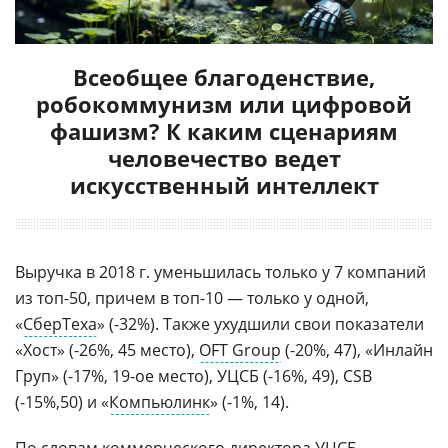
Всеобщее благоденствие,
робокоммунизм или цифровой
фашизм? К каким сценариям
человечество ведет
искусственный интеллект
Выручка в 2018 г. уменьшилась только у 7 компаний
из топ-50, причем в топ-10 — только у одной,
«
СберТеха
» (-32%). Также ухудшили свои показатели
«Хост» (-26%, 45 место),
OFT Group
(-20%, 47), «Инлайн
Груп» (-17%, 19-ое место), УЦСБ (-16%, 49), CSB
(-15%,50) и «
Компьюлинк
» (-1%, 14).