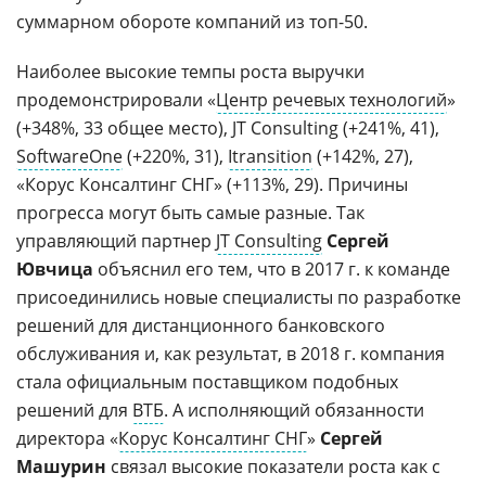
суммарном обороте компаний из топ-50.
Наиболее высокие темпы роста выручки
продемонстрировали «
Центр речевых технологий
»
(+348%, 33 общее место), JT Consulting (+241%, 41),
SoftwareOne
(+220%, 31),
Itransition
(+142%, 27),
«Корус Консалтинг СНГ» (+113%, 29). Причины
прогресса могут быть самые разные. Так
управляющий партнер
JT Consulting
Сергей
Ювчица
объяснил его тем, что в 2017 г. к команде
присоединились новые специалисты по разработке
решений для дистанционного банковского
обслуживания и, как результат, в 2018 г. компания
стала официальным поставщиком подобных
решений для
ВТБ
. А исполняющий обязанности
директора «
Корус Консалтинг СНГ
»
Сергей
Машурин
связал высокие показатели роста как с