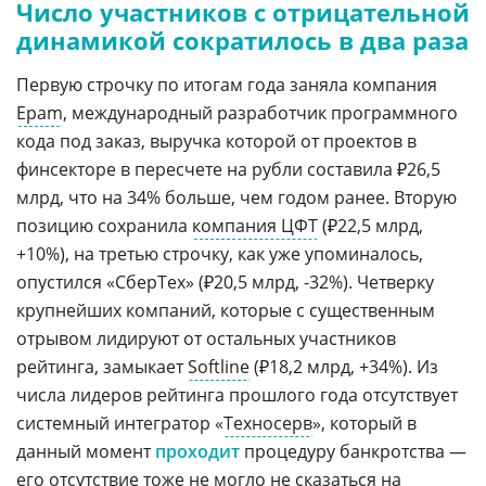
Число участников с отрицательной
динамикой сократилось в два раза
Первую строчку по итогам года заняла компания
Epam
, международный разработчик программного
кода под заказ, выручка которой от проектов в
финсекторе в пересчете на рубли составила ₽26,5
млрд, что на 34% больше, чем годом ранее. Вторую
позицию сохранила
компания ЦФТ
(₽22,5 млрд,
+10%), на третью строчку, как уже упоминалось,
опустился «СберТех» (₽20,5 млрд, -32%). Четверку
крупнейших компаний, которые с существенным
отрывом лидируют от остальных участников
рейтинга, замыкает
Softline
(₽18,2 млрд, +34%). Из
числа лидеров рейтинга прошлого года отсутствует
системный интегратор «
Техносерв
», который в
данный момент
проходит
процедуру банкротства —
его отсутствие тоже не могло не сказаться на