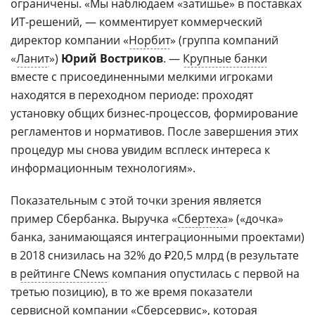
ограничены. «Мы наблюдаем «затишье» в поставках
ИТ-решений, — комментирует коммерческий
директор компании «
Норбит
» (группа компаний
«
Ланит
»)
Юрий Востриков
. —
Крупные банки
вместе с присоединенными мелкими игроками
находятся в переходном периоде: проходят
установку общих бизнес-процессов, формирование
регламентов и нормативов. После завершения этих
процедур мы снова увидим всплеск интереса к
информационным технологиям».
Показательным с этой точки зрения является
пример Сбербанка. Выручка «
Сбертеха
» («дочка»
банка, занимающаяся интеграционными проектами)
в 2018 снизилась на 32% до ₽20,5 млрд (в результате
в
рейтинге CNews
компания опустилась с первой на
третью позицию), в то же время показатели
сервисной компании
«
Сберсервис
», которая