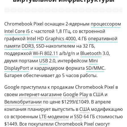
Chromebook Pixel оснащен 2-ядерным
процессором
Intel Core i5
с частотой 1,8 ГГц, со встроенной
графикой
Intel HD Graphics 4000
, 4 ГБ
оперативной
памяти
DDR3
, SSD-накопителем на 32 ГБ,
поддержкой
Wi-Fi 802.11
a/b/g/n и
Bluetooth
3.0,
двумя портами
USB
2.0, интерфейсом
Mini
DisplayPort
и кардридером формата
SD/MMC
.
Батарея обеспечивает до 5 часов работы.
Google приступила к продажам Chromebook Pixel в
своем
интернет-магазине
Google Play
в США и
Великобритании
по цене $1299/£1049. В апреле
компания планирует выпустить в
США
модификацию
со встроенным
LTE-модемом
и
SSD
64 ГБ стоимостью
$1449. Все покупатели Chromebook Pixel смогут