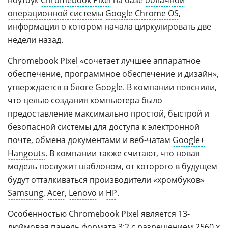
ноутбук
Chromebook Pixel
на базе
облачной
операционной системы
Google Chrome OS
,
информация о котором начала циркулировать две
недели назад.
Chromebook Pixel
«сочетает лучшее аппаратное
обеспечение, программное обеспечение и дизайн»,
утверждается в блоге Google. В компании пояснили,
что целью создания компьютера было
предоставление максимально простой, быстрой и
безопасной системы для доступа к электронной
почте, обмена документами и веб-чатам
Google+
Hangouts
. В компании также считают, что новая
модель послужит шаблоном, от которого в будущем
будут отталкиваться производители «
хромбуков
»
Samsung
,
Acer
,
Lenovo
и
HP
.
Особенностью Chromebook Pixel является 13-
дюймовая панель формата 3:2 с разрешением 2560 x