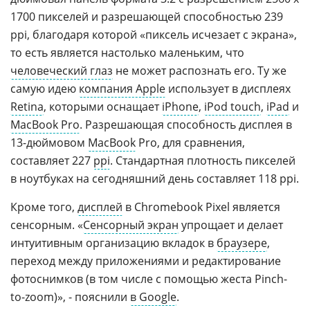
1700 пикселей и разрешающей способностью 239
ppi, благодаря которой «пиксель исчезает с экрана»,
то есть является настолько маленьким, что
человеческий глаз
не может распознать его. Ту же
самую идею
компания Apple
использует в дисплеях
Retina
, которыми оснащает
iPhone
,
iPod touch
,
iPad
и
MacBook Pro
. Разрешающая способность дисплея в
13-дюймовом
MacBook
Pro, для сравнения,
составляет 227
ppi
. Стандартная плотность пикселей
в ноутбуках на сегодняшний день составляет 118 ppi.
Кроме того,
дисплей
в Chromebook Pixel является
сенсорным. «
Сенсорный экран
упрощает и делает
интуитивным организацию вкладок в
браузере
,
переход между приложениями и редактирование
фотоснимков (в том числе с помощью жеста Pinch-
to-zoom)», - пояснили
в Google
.