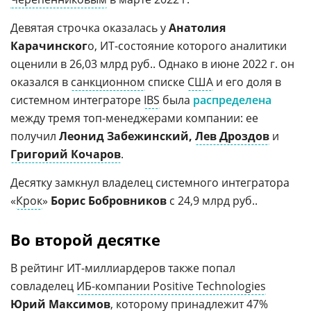
Девятая строчка оказалась у
Анатолия
Карачинског
о, ИТ-состояние которого аналитики
оценили в 26,03 млрд руб.. Однако в июне 2022 г. он
оказался в
санкционном
списке
США
и его доля в
системном интеграторе
IBS
была
распределена
между тремя топ-менеджерами компании: ее
получил
Леонид Забежинский,
Лев Дроздов
и
Григорий Кочаров
.
Десятку замкнул владелец системного интегратора
«
Крок
»
Борис Бобровников
с 24,9 млрд руб..
Во второй десятке
В рейтинг ИТ-миллиардеров также попал
совладелец
ИБ-компании Positive Technologies
Юрий Максимов
, которому принадлежит 47%