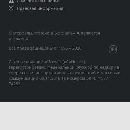
Сообщить об ошибке
Правовая информация
Материалы, помеченные знаком ■, являются
рекламой
Все права защищены © 1995 – 2026
Сетевое издание «CNews» («СиНьюс»)
зарегистрировано Федеральной службой по надзору в
сфере связи, информационных технологий и массовых
коммуникаций 09.11.2018 за номером Эл № ФС77 –
74283