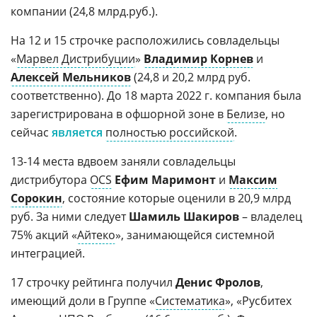
компании (24,8 млрд.руб.).
На 12 и 15 строчке расположились совладельцы
«
Марвел Дистрибуции
»
Владимир Корнев
и
Алексей Мельников
(24,8 и 20,2 млрд руб.
соответственно). До 18 марта 2022 г. компания была
зарегистрирована в офшорной зоне в
Белизе
, но
сейчас
является
полностью российской
.
13-14 места вдвоем заняли совладельцы
дистрибутора
OCS
Ефим Маримонт
и
Максим
Сорокин
, состояние которые оценили в 20,9 млрд
руб. За ними следует
Шамиль Шакиров
– владелец
75% акций «
Айтеко
», занимающейся системной
интеграцией.
17 строчку рейтинга получил
Денис Фролов
,
имеющий доли в Группе «
Систематика
», «Русбитех