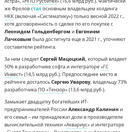
Астра», «
НПО Русбитех
» (16,6 млрд руб.). Фактически
же Фролов
стал
основным владельцем холдинга
НКК
(включая «Систематику») только весной 2022 г.,
хотя договоренность о сделке по его покупке с
Леонидом Гольденбергом
и
Евгением
Лачковым
была достигнута еще в 2021 г., уточняют
составители рейтинга.
За ним следует
Сергей Мацоцкий,
который владеет
50% в разработчике софта и интеграторе «
ГС
Инвест
» (14,5 млрд руб.). Предпоследнее место в
рейтинге досталось
Сергею Уварову
, владельцу 73%
разработчика
ПО «Тензор»
(13,6 млрд руб.).
Замыкает двадцатку богатейших ИТ-
предпринимателей России
Александр Калинин
и
его семья – им принадлежат доли в производителе
вычислительной техники «
Аквариус
» и интеграторе