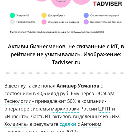
Активы бизнесменов, не связанные с ИТ, в
рейтинге не учитывались. Изображение:
Tadviser.ru
В десятку также попал
Алишер Усманов
с
состоянием в 40,6 млрд руб. Ему через «
ЮэСэМ
Технологии
» принадлежит 50% в компании-
операторе системы
маркировки
России
ЦРПТ
и
«Инвенте», часть
ИТ-активов
, выделенных из «
ИКС
Холдинга
» в результате
сделки
с
Антоном
Черепенниковым
в марте 2022 г.