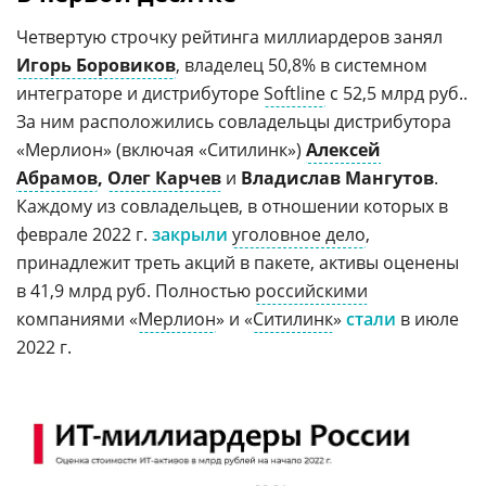
Четвертую строчку рейтинга миллиардеров занял
Игорь Боровиков
, владелец 50,8% в системном
интеграторе и дистрибуторе
Softline
с 52,5 млрд руб..
За ним расположились совладельцы дистрибутора
«Мерлион» (включая «Ситилинк»)
Алексей
Абрамов
,
Олег Карчев
и
Владислав Мангутов
.
Каждому из совладельцев, в отношении которых в
феврале 2022 г.
закрыли
уголовное дело
,
принадлежит треть акций в пакете, активы оценены
в 41,9 млрд руб. Полностью
российскими
компаниями «
Мерлион
» и «
Ситилинк
»
стали
в июле
2022 г.